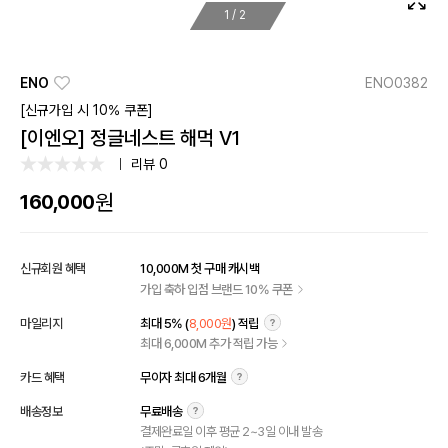
1
/
2
ENO
ENO0382
[신규가입 시 10% 쿠폰]
[이엔오] 정글네스트 해먹 V1
리뷰 0
원
160,000
신규회원 혜택
10,000M 첫 구매 캐시백
가입 축하 입점 브랜드 10% 쿠폰
마일리지
최대 5% (
8,000원
) 적립
최대 6,000M 추가 적립 가능
카드 혜택
무이자 최대 6개월
배송정보
무료배송
결제완료일 이후 평균 2~3일 이내 발송