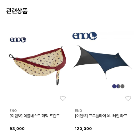
관련상품
좋아요
좋아
ENO
ENO
[이엔오] 더블네스트 해먹 프린트
[이엔오] 프로플라이 XL 레인 타프
93,000
120,000