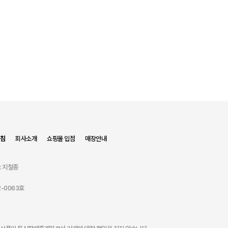
침
회사소개
쇼핑몰 입점
매장안내
: 지철종
-0063호