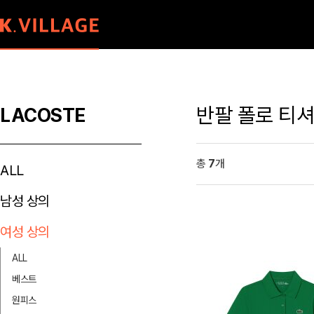
반팔 폴로 티
LACOSTE
총
7
개
ALL
남성 상의
여성 상의
ALL
베스트
원피스