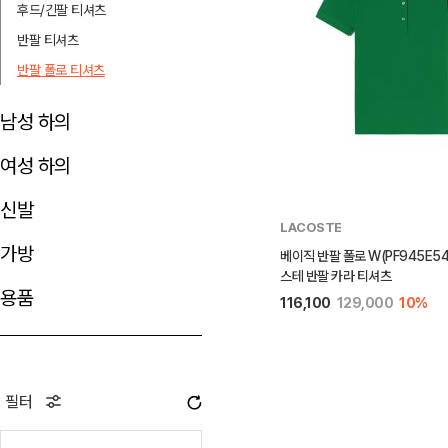
후드/긴팔 티셔츠
반팔 티셔츠
반팔 폴로 티셔츠
남성 하의
여성 하의
신발
LACOSTE
가방
베이직 반팔 폴로 W(PF945E54
스테 반팔 카라 티셔츠
용품
116,100
129,000
10%
필터