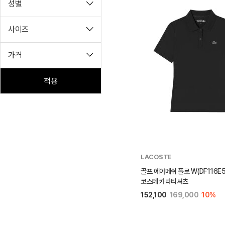
성별
사이즈
가격
적용
LACOSTE
골프 에어메쉬 폴로 W(DF116E5
코스테 카라티셔츠
152,100
169,000
10%