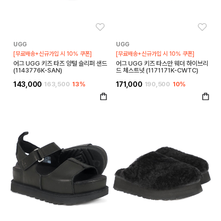
좋아요
좋아
UGG
UGG
[무료배송+신규가입 시 10% 쿠폰]
[무료배송+신규가입 시 10% 쿠폰]
어그 UGG 키즈 타즈 양털 슬리퍼 샌드
어그 UGG 키즈 타스만 웨더 하이브리
(1143776K-SAN)
드 체스트넛 (1171171K-CWTC)
143,000
163,500
13%
171,000
190,500
10%