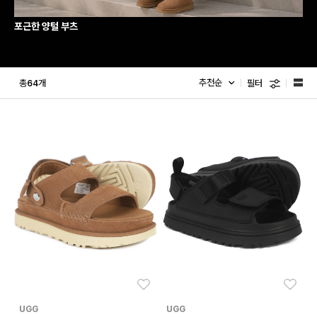
포근한 양털 부츠
필터
총
개
64
좋아요
좋아
UGG
UGG