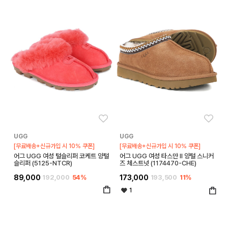
좋아요
좋아
UGG
UGG
[무료배송+신규가입 시 10% 쿠폰]
[무료배송+신규가입 시 10% 쿠폰]
어그 UGG 여성 털슬리퍼 코케트 양털
어그 UGG 여성 타스만 II 양털 스니커
슬리퍼 (5125-NTCR)
즈 체스트넛 (1174470-CHE)
89,000
192,000
54%
173,000
193,500
11%
1