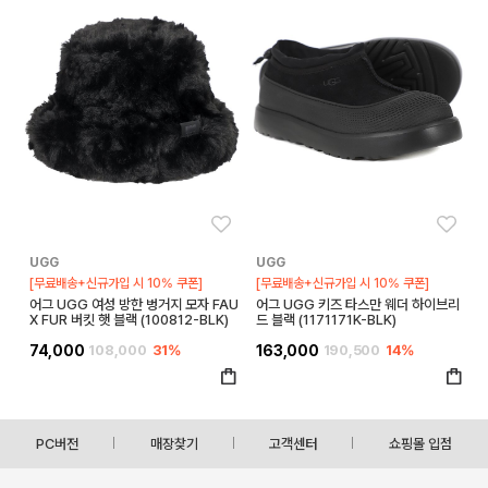
좋아요
좋아
UGG
UGG
[무료배송+신규가입 시 10% 쿠폰]
[무료배송+신규가입 시 10% 쿠폰]
어그 UGG 여성 방한 벙거지 모자 FAU
어그 UGG 키즈 타스만 웨더 하이브리
X FUR 버킷 햇 블랙 (100812-BLK)
드 블랙 (1171171K-BLK)
74,000
108,000
31%
163,000
190,500
14%
PC버전
매장찾기
고객센터
쇼핑몰 입점