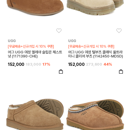
좋아요
좋아
UGG
UGG
[무료배송+신규가입 시 10% 쿠폰]
[무료배송+신규가입 시 10% 쿠폰]
어그 UGG 여성 엘레아 슬립온 체스트
어그 UGG 여성 털부츠 클래식 울트라
넛 (1171390-CHE)
미니 클리어 부츠 (1142450-MDSD)
152,000
183,000
17%
152,000
273,600
44%