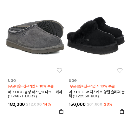
좋아요
좋아
UGG
UGG
[무료배송+신규가입 시 10% 쿠폰]
[무료배송+신규가입 시 10% 쿠폰]
어그 UGG 남성 타스만 II 다크 그레이
어그 UGG W 디스케트 양털 슬리퍼 블
(1174671-DGRY)
랙 (1122550-BLK)
182,000
212,000
14%
156,000
201,600
23%