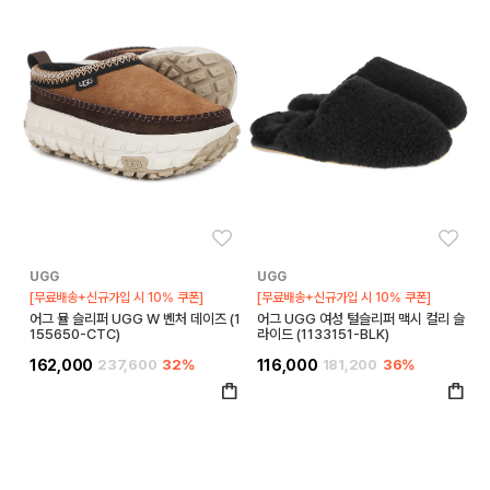
좋아요
좋아
UGG
UGG
[무료배송+신규가입 시 10% 쿠폰]
[무료배송+신규가입 시 10% 쿠폰]
어그 뮬 슬리퍼 UGG W 벤처 데이즈 (1
어그 UGG 여성 털슬리퍼 맥시 컬리 슬
155650-CTC)
라이드 (1133151-BLK)
162,000
237,600
32%
116,000
181,200
36%