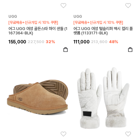
좋아요
좋아
UGG
UGG
[무료배송+신규가입 시 10% 쿠폰]
[무료배송+신규가입 시 10% 쿠폰]
어그 UGG 여성 골든스타 하이 샌들 (1
어그 UGG 여성 털슬리퍼 맥시 컬리 플
167364-BLK)
랫폼 (1133171-BLK)
155,000
227,500
32%
111,000
213,600
48%
좋아요
좋아