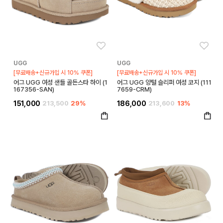
좋아요
좋아
UGG
UGG
[무료배송+신규가입 시 10% 쿠폰]
[무료배송+신규가입 시 10% 쿠폰]
어그 UGG 여성 샌들 골든스타 하이 (1
어그 UGG 양털 슬리퍼 여성 코지 (111
167356-SAN)
7659-CRM)
151,000
213,500
29%
186,000
213,600
13%