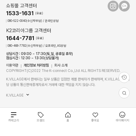
쇼핑몰 고객센터
1533-1631
(유료)
080-522-0040(수신자부담) / 온라인상담
K2코리아그룹 고객센터
1644-7781
(유료)
080-468-7782(수신자부담) / 오프라인,AS상담
상담시간 : 09:00 ~ 17:30(토,일, 공휴일 휴무)
점심시간 : 12:30 ~ 13:30(상담불가)
이용약관
개인정보 처리방침
회사 소개
COPYRIGHT(C)2022 The K-connect Co.,Ltd ALL RIGHTS RESERVED.
K.VILLAGE에서 판매되는 일부 상품은 입점한 개별 판매자가 판매하며, K.VILLAGE는 해
당 상품의 통신판매중개자로서 거래에 대한 책임을 지지 않습니다.
K.VILLAGE
총
카테고리
브랜드
홈
좋아요
마이페이지
64
0
개
상
필
필
개
원
별도 주문 안내
재입고 알림 신청
품
상
장바구니
바로구매