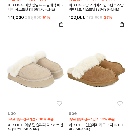
어그 UGG 여성 양털 부츠 클래식 미니
어그 UGG 양모 귀마개 쉽스킨 타스만
디퍼 체스트넛 (1168170-CHE)
이어머프 체스트넛 (20496-CHE)
141,000
285,600
51%
102,000
132,000
23%
좋아요
좋아
UGG
UGG
[무료배송+신규가입 시 10% 쿠폰]
[무료배송+신규가입 시 10% 쿠폰]
어그 UGG 여성 털 슬리퍼 디스케트 샌
어그 UGG 털슬리퍼 키즈 코지 II (101
드 (1122550-SAN)
9065K-CHE)