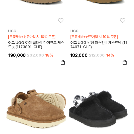
좋아요
좋아
UGG
UGG
[무료배송+신규가입 시 10% 쿠폰]
[무료배송+신규가입 시 10% 쿠폰]
어그 UGG 여성 클래식 마이크로 체스
어그 UGG 남성 타스만 II 체스트넛 (11
트넛 (1173891-CHE)
74671-CHE)
190,000
232,000
18%
182,000
212,000
14%