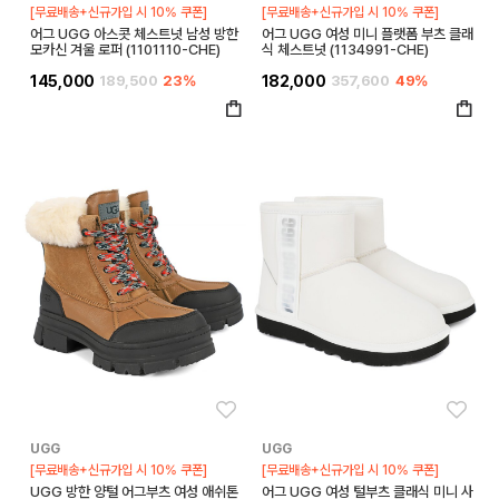
[무료배송+신규가입 시 10% 쿠폰]
[무료배송+신규가입 시 10% 쿠폰]
어그 UGG 아스콧 체스트넛 남성 방한
어그 UGG 여성 미니 플랫폼 부츠 클래
모카신 겨울 로퍼 (1101110-CHE)
식 체스트넛 (1134991-CHE)
145,000
189,500
23%
182,000
357,600
49%
좋아요
좋아
UGG
UGG
[무료배송+신규가입 시 10% 쿠폰]
[무료배송+신규가입 시 10% 쿠폰]
UGG 방한 양털 어그부츠 여성 애쉬톤
어그 UGG 여성 털부츠 클래식 미니 사