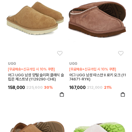
좋아요
좋아
UGG
UGG
[무료배송+신규가입 시 10% 쿠폰]
[무료배송+신규가입 시 10% 쿠폰]
어그 UGG 남성 양털 슬리퍼 클래식 슬
어그 UGG 남성 타스만 II 로키 오크 (11
립온 체스트넛 (1129290-CHE)
74671-RYK)
158,000
225,600
30%
167,000
212,000
21%