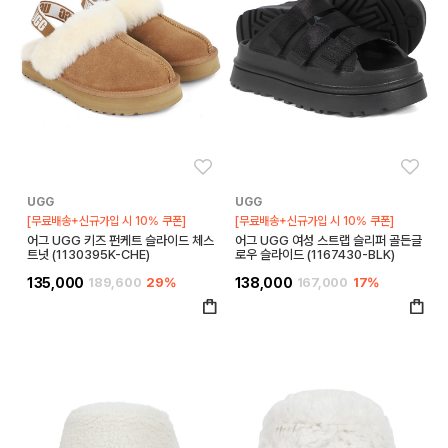
좋아요
좋아
UGG
UGG
[무료배송+신규가입 시 10% 쿠폰]
[무료배송+신규가입 시 10% 쿠폰]
어그 UGG 키즈 펀케트 슬라이드 체스
어그 UGG 여성 스트랩 슬리퍼 골든글
트넛 (1130395K-CHE)
로우 슬라이드 (1167430-BLK)
135,000
189,600
29%
138,000
167,000
17%