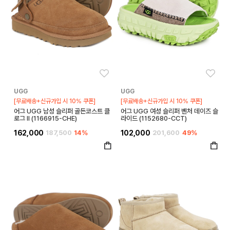
좋아요
좋아
UGG
UGG
[무료배송+신규가입 시 10% 쿠폰]
[무료배송+신규가입 시 10% 쿠폰]
어그 UGG 남성 슬리퍼 골든코스트 클
어그 UGG 여성 슬리퍼 벤처 데이즈 슬
로그 II (1166915-CHE)
라이드 (1152680-CCT)
162,000
187,500
14%
102,000
201,600
49%