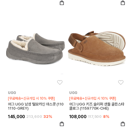
좋아요
좋아
UGG
UGG
[무료배송+신규가입 시 10% 쿠폰]
[무료배송+신규가입 시 10% 쿠폰]
어그 UGG 남성 털모카신 아스콧 (110
어그 UGG 키즈 슬리퍼 샌들 골든스타
1110-GREY)
클로그 (1159770K-CHE)
145,000
213,600
32%
108,000
117,500
8%