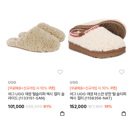
좋아요
좋아
UGG
UGG
[무료배송+신규가입 시 10% 쿠폰]
[무료배송+신규가입 시 10% 쿠폰]
어그 UGG 여성 털슬리퍼 맥시 컬리 슬
어그 UGG 여성 타스만 방한 털 슬리퍼
라이드 (1133151-SAN)
맥시 컬리 (1158356-NAT)
101,000
259,200
61%
152,000
187,500
19%