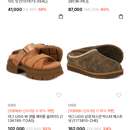
이드 잇 (1137973-SSAL)
2813K-PKJ)
41,000
99,600
59%
87,000
146,000
40%
좋아요
좋아
UGG
UGG
[무료배송+신규가입 시 10% 쿠폰]
[무료배송+신규가입 시 10% 쿠폰]
어그 UGG W 샌들 애쉬톤 슬라이드 (1
어그 UGG 남성 타스만 박스터 체스트
136765-TOAS)
넛 (1173810-CHE)
102,000
213,600
52%
162,000
212,000
24%