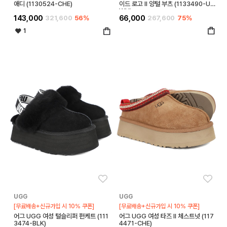
애디 (1130524-CHE)
이드 로고 II 양털 부츠 (1133490-UM
WH)
143,000
321,600
56%
66,000
267,600
75%
1
좋아요
좋아
UGG
UGG
[무료배송+신규가입 시 10% 쿠폰]
[무료배송+신규가입 시 10% 쿠폰]
어그 UGG 여성 털슬리퍼 펀케트 (111
어그 UGG 여성 타즈 II 체스트넛 (117
3474-BLK)
4471-CHE)