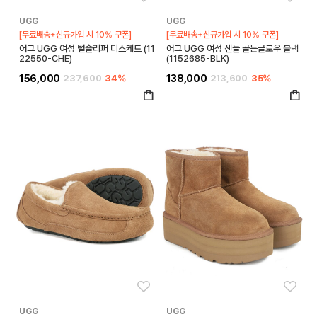
UGG
UGG
[무료배송+신규가입 시 10% 쿠폰]
[무료배송+신규가입 시 10% 쿠폰]
어그 UGG 여성 털슬리퍼 디스케트 (11
어그 UGG 여성 샌들 골든글로우 블랙
22550-CHE)
(1152685-BLK)
156,000
237,600
34%
138,000
213,600
35%
좋아요
좋아
UGG
UGG