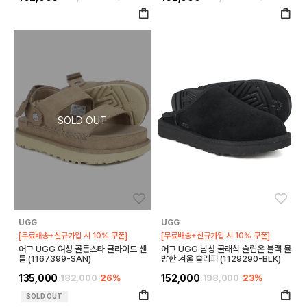
좋아요
좋아
UGG
UGG
[무료배송+신규가입 시 10% 쿠폰]
[무료배송+신규가입 시 10% 쿠폰]
어그 UGG 여성 골든스타 글라이드 샌
어그 UGG 남성 클래식 슬립온 블랙 뮬
들 (1167399-SAN)
방한 겨울 슬리퍼 (1129290-BLK)
135,000
182,000
26%
152,000
198,000
23%
SOLD OUT