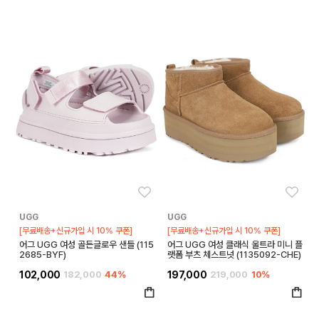
좋아요
좋아
UGG
UGG
[무료배송+신규가입 시 10% 쿠폰]
[무료배송+신규가입 시 10% 쿠폰]
어그 UGG 여성 골든글로우 샌들 (115
어그 UGG 여성 클래식 울트라 미니 플
2685-BYF)
랫폼 부츠 체스트넛 (1135092-CHE)
102,000
182,000
44%
197,000
219,000
10%