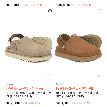
188,000
225,600
17%
190,000
216,000
12%
좋아요
좋아
UGG
UGG
[무료배송+신규가입 시 10% 쿠폰]
[무료배송+신규가입 시 10% 쿠폰]
어그 UGG 여성 슬리퍼 골든스타 클로
어그 UGG 샌들 여성 골든스타 빌라 클
그 (1138252-SAN)
로그 (1169590-CHE)
162,000
170,000
5%
208,000
222,500
7%