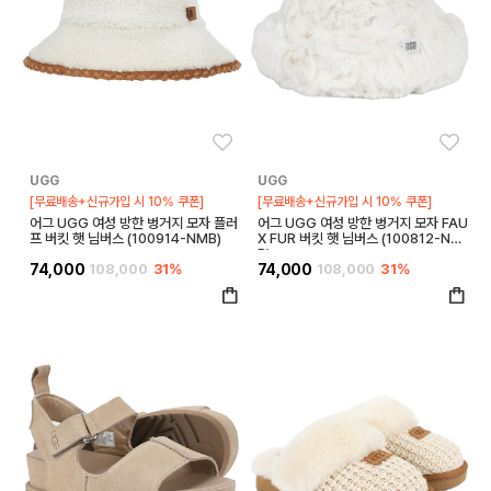
좋아요
좋아
UGG
UGG
[무료배송+신규가입 시 10% 쿠폰]
[무료배송+신규가입 시 10% 쿠폰]
어그 UGG 여성 방한 벙거지 모자 플러
어그 UGG 여성 방한 벙거지 모자 FAU
프 버킷 햇 님버스 (100914-NMB)
X FUR 버킷 햇 님버스 (100812-NM
B)
74,000
108,000
31%
74,000
108,000
31%