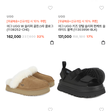
좋아요
좋아
UGG
UGG
[무료배송+신규가입 시 10% 쿠폰]
[무료배송+신규가입 시 10% 쿠폰]
어그 UGG W 슬리퍼 골든스타 클로그
어그 UGG 키즈 양털 슬리퍼 펀케트 슬
(1138252-CHE)
라이드 블랙 (1130395K-BLK)
162,000
237,600
32%
131,000
158,500
17%
좋아요
좋아