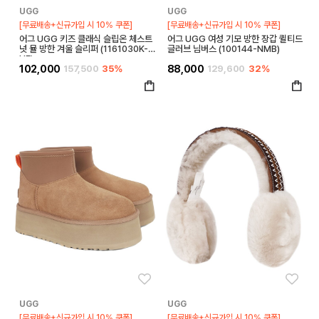
UGG
UGG
[무료배송+신규가입 시 10% 쿠폰]
[무료배송+신규가입 시 10% 쿠폰]
어그 UGG 키즈 클래식 슬립온 체스트
어그 UGG 여성 기모 방한 장갑 퀼티드
넛 뮬 방한 겨울 슬리퍼 (1161030K-C
글러브 님버스 (100144-NMB)
HE)
102,000
157,500
35%
88,000
129,600
32%
좋아요
좋아
UGG
UGG
[무료배송+신규가입 시 10% 쿠폰]
[무료배송+신규가입 시 10% 쿠폰]