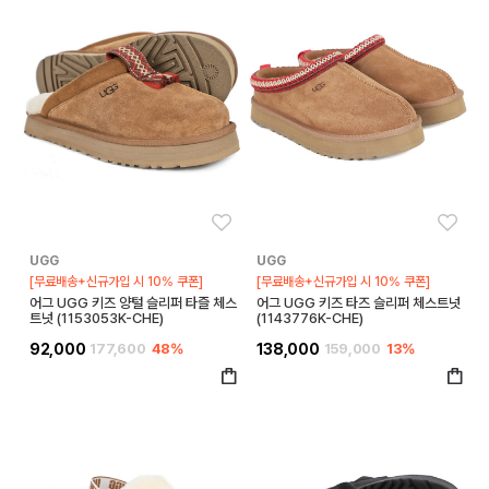
좋아요
좋아
UGG
UGG
[무료배송+신규가입 시 10% 쿠폰]
[무료배송+신규가입 시 10% 쿠폰]
어그 UGG 키즈 양털 슬리퍼 타즐 체스
어그 UGG 키즈 타즈 슬리퍼 체스트넛
트넛 (1153053K-CHE)
(1143776K-CHE)
92,000
177,600
48%
138,000
159,000
13%