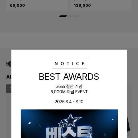
69,000
139,000
1
베스트
BEST AWARDS
ALL
아우터
상의
하의
신발
1
2
3
1
좋아요
좋아요
좋아