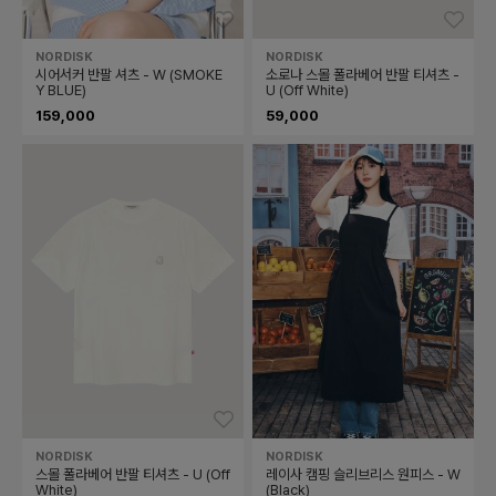
좋아요
좋아요
좋아
NORDISK
NORDISK
N
시어서커 반팔 셔츠 - W (SMOKE
소로나 스몰 폴라베어 반팔 티셔츠 -
미
Y BLUE)
U (Off White)
159,000
59,000
1
좋아요
좋아요
좋아
NORDISK
NORDISK
N
스몰 폴라베어 반팔 티셔츠 - U (Off
레이사 캠핑 슬리브리스 원피스 - W
브
White)
(Black)