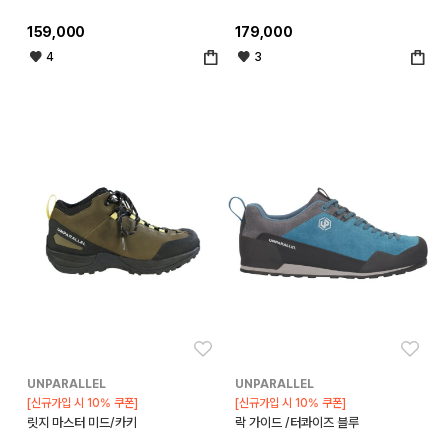
159,000
179,000
4
3
좋아요
좋아
UNPARALLEL
UNPARALLEL
[신규가입 시 10% 쿠폰]
[신규가입 시 10% 쿠폰]
릿지 마스터 미드/카키
락 가이드 /터콰이즈 블루