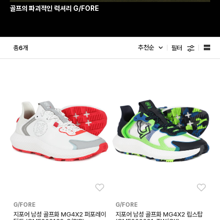
골프의 파괴적인 럭셔리 G/FORE
필터
총
개
6
좋아요
좋아
G/FORE
G/FORE
지포어 남성 골프화 MG4X2 퍼포레이
지포어 남성 골프화 MG4X2 립스탑