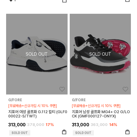
좋아요
좋아
G/FORE
G/FORE
[무료배송+신규가입 시 10% 쿠폰]
[무료배송+신규가입 시 10% 쿠폰]
지포어 여성 골프화 G.112 킬티 (GLF0
지포어 남성 골프화 MG4+ O2 G/LO
00022-S/TWT)
CK (GMF000127-ONYX)
313,000
378,000
17%
313,000
363,000
14%
SOLD OUT
SOLD OUT