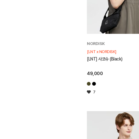
NORDISK
[LNT x NORDISK]
[LNT] 사코슈 (Black)
49,000
7