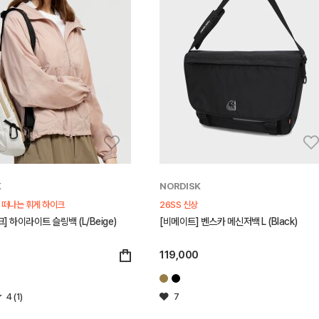
K
NORDISK
게 떠나는 휘게 하이크
26SS 신상
] 하이라이트 슬링백 (L/Beige)
[비메이트] 벤스카 메신저백 L (Black)
119,000
4 (1)
7