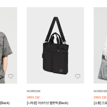
NORDISK
NORDIS
26SS 신상
26SS 신상
lack)
[니하운] 아르키브 헬멧백 (Black)
[소풍] 드로