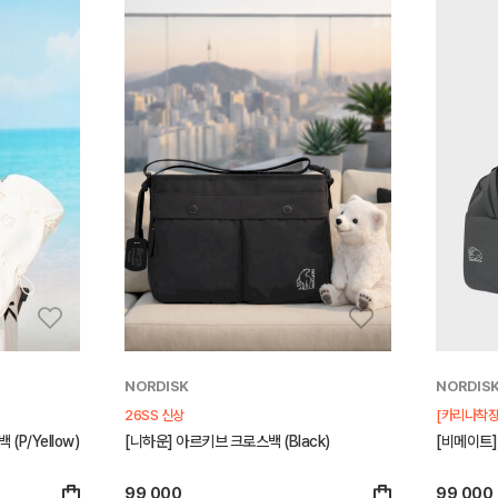
NORDISK
NORDIS
26SS 신상
[카리나착장
P/Yellow)
[니하운] 아르키브 크로스백 (Black)
[비메이트] 
99,000
99,000