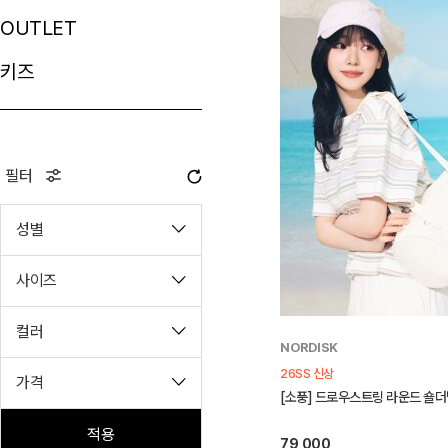
OUTLET
키즈
필터
성별
사이즈
컬러
NORDISK
26SS 신상
가격
[소풍] 드로우스트링 라운드 숄더백 (
적용
79,000