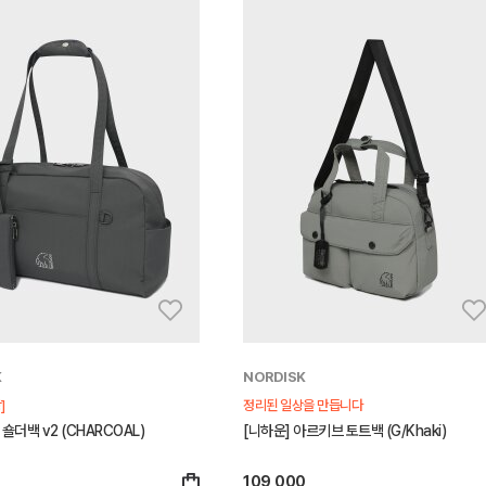
K
NORDISK
]
정리된 일상을 만듭니다
숄더백 v2 (CHARCOAL)
[니하운] 아르키브 토트백 (G/Khaki)
109,000