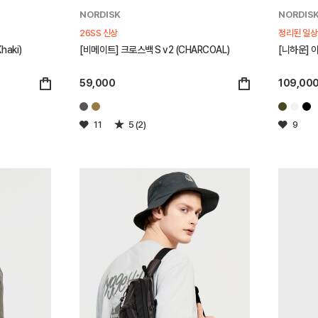
NORDISK
NORDIS
26SS 신상
정리된 일상
aki)
[비메이트] 크로스백 S v2 (CHARCOAL)
[니하운] 아
59,000
109,00
11
5 (2)
9