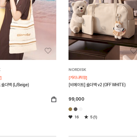
K
NORDISK
]
[카리나착장]
 숄더백 (L/Beige)
[비메이트] 숄더백 v2 (OFF WHITE)
99,000
16
5 (1)