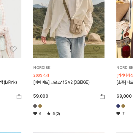
NORDISK
NORDIS
26SS 신상
[카리나착장
L/Pink)
[비메이트] 크로스백 S v2 (D.BEIGE)
[소풍] 니트
59,000
69,000
6
5 (2)
7