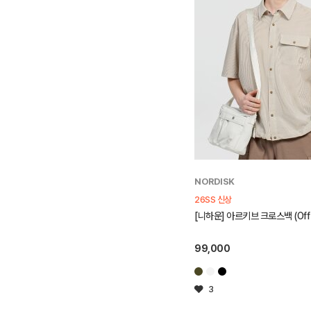
NORDISK
26SS 신상
[니하운] 아르키브 크로스백 (Off 
99,000
3