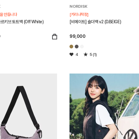
K
NORDISK
을 만듭니다
[카리나착장]
르키브 토트백 (Off White)
[비메이트] 숄더백 v2 (D.BEIGE)
0
99,000
4
5 (1)