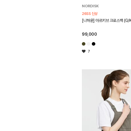
NORDISK
26SS 신상
[니하운] 아르키브 크로스백 (G/Kh
99,000
7