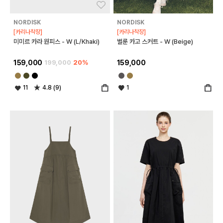
좋아요
좋아
NORDISK
NORDISK
[카리나착장]
[카리나착장]
미미르 카라 원피스 - W (L/Khaki)
벌룬 카고 스커트 - W (Beige)
159,000
199,000
20%
159,000
11
4.8 (9)
1