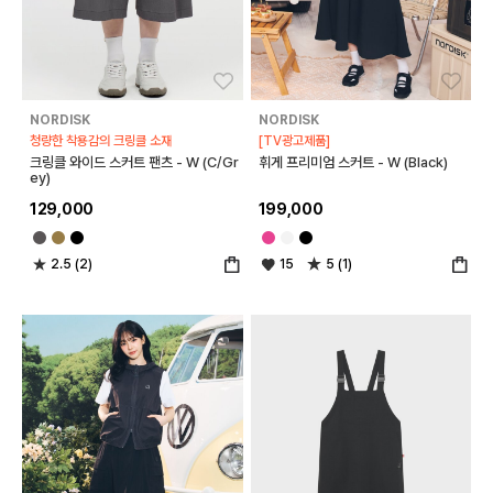
좋아요
좋아
NORDISK
NORDISK
청량한 착용감의 크링클 소재
[TV광고제품]
크링클 와이드 스커트 팬츠 - W (C/Gr
휘게 프리미엄 스커트 - W (Black)
ey)
129,000
199,000
2.5 (2)
15
5 (1)