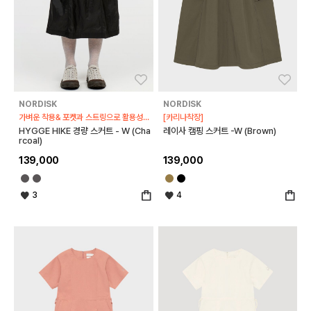
좋아요
좋아
NORDISK
NORDISK
가벼운 착용& 포켓과 스트링으로 활용성UP
[카리나착장]
HYGGE HIKE 경량 스커트 - W (Cha
레이사 캠핑 스커트 -W (Brown)
rcoal)
139,000
139,000
3
4