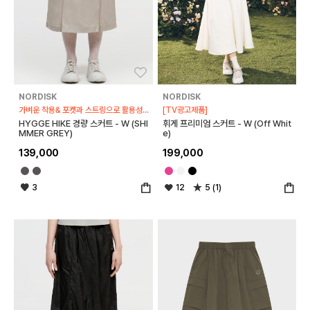
좋아요
좋아
NORDISK
NORDISK
가벼운 착용& 포켓과 스트링으로 활용성UP
[TV광고제품]
HYGGE HIKE 경량 스커트 - W (SHI
휘게 프리미엄 스커트 - W (Off Whit
MMER GREY)
e)
139,000
199,000
3
12
5 (1)