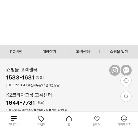
PC버전
매장찾기
고객센터
쇼핑몰 입점
쇼핑몰 고객센터
1533-1631
(유료)
080-522-0040(수신자부담) / 온라인상담
K2코리아그룹 고객센터
1644-7781
(유료)
080-468-7782(수신자부담) / 오프라인,AS상담
상담시간 : 09:00 ~ 17:30(토,일, 공휴일 휴무)
점심시간 : 12:30 ~ 13:30(상담불가)
총
카테고리
브랜드
홈
좋아요
마이페이지
35
0
개
상
이용약관
개인정보 처리방침
회사 소개
필
필
개
원
COPYRIGHT(C)2022 The K-connect Co.,Ltd ALL RIGHTS RESERVED.
별도 주문 안내
재입고 알림 신청
품
상