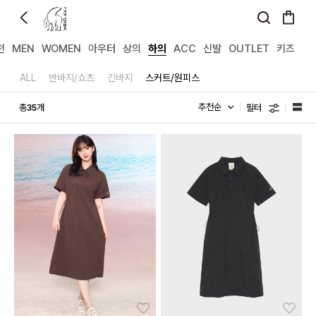
천
MEN
WOMEN
아우터
상의
하의
ACC
신발
OUTLET
키즈
ALL
반바지/쇼츠
긴바지
스커트/원피스
필터
총
개
35
좋아요
좋아