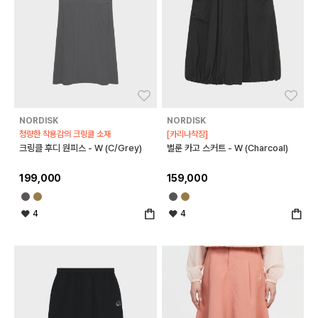
좋아요
좋아
NORDISK
NORDISK
청량한 착용감의 크링클 소재
[카리나착장]
크링클 후디 원피스 - W (C/Grey)
벌룬 카고 스커트 - W (Charcoal)
199,000
159,000
4
4