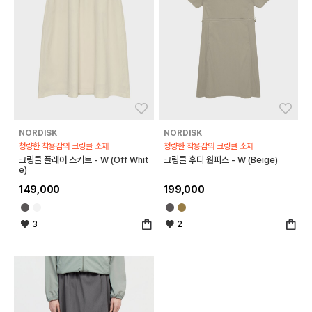
좋아요
좋아
NORDISK
NORDISK
청량한 착용감의 크링클 소재
청량한 착용감의 크링클 소재
크링클 플레어 스커트 - W (Off Whit
크링클 후디 원피스 - W (Beige)
e)
149,000
199,000
3
2