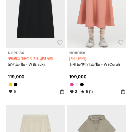
좋아요
좋아
NORDISK
NORDISK
부드럽고 매끈한 터치의 모달 셋업
[카리나착장]
모달 스커트 - W (Black)
휘게 프리미엄 스커트 - W (Coral)
119,000
199,000
5
2
5 (1)