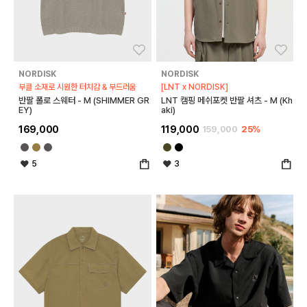
좋아요
좋아
NORDISK
NORDISK
부클 소재로 시원한 터치감 & 부드러움
[LNT x NORDISK]
반팔 폴로 스웨터 - M (SHIMMER GR
LNT 캠핑 메쉬포켓 반팔 셔츠 - M (Kh
EY)
aki)
169,000
119,000
159,000
25%
5
3