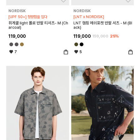
NORDISK
NORDISK
[UPF 50+] 청량함을 입다
[LNT x NORDISK]
휘게쿨 light 폴로 반팔 티셔츠- M (Ch
LNT 캠핑 메쉬포켓 반팔 셔츠 - M (Bl
arcoal)
ack)
119,000
119,000
159,000
25%
7
5