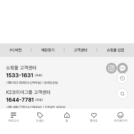
PC버전
매장찾기
고객센터
쇼핑몰 입점
쇼핑몰 고객센터
1533-1631
(유료)
080-522-0040(수신자부담) / 온라인상담
K2코리아그룹 고객센터
1644-7781
(유료)
080-468-7782(수신자부담) / 오프라인,AS상담
상담시간 : 09:00 ~ 17:30(토,일, 공휴일 휴무)
점심시간 : 12:30 ~ 13:30(상담불가)
총
카테고리
브랜드
홈
좋아요
마이페이지
36
0
개
상
이용약관
개인정보 처리방침
회사 소개
필
필
개
원
COPYRIGHT(C)2022 The K-connect Co.,Ltd ALL RIGHTS RESERVED.
별도 주문 안내
재입고 알림 신청
품
상