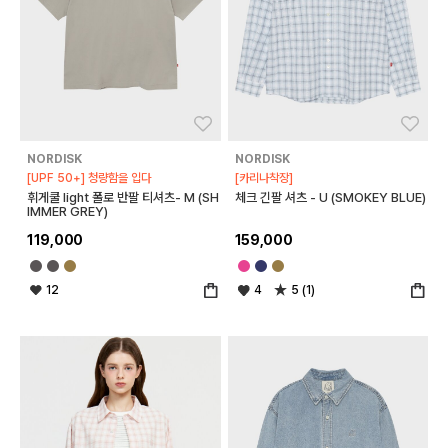
좋아요
좋아
NORDISK
NORDISK
[UPF 50+] 청량함을 입다
[카리나착장]
휘게쿨 light 폴로 반팔 티셔츠- M (SH
체크 긴팔 셔츠 - U (SMOKEY BLUE)
IMMER GREY)
119,000
159,000
12
4
5 (1)