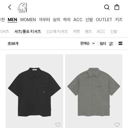
추천
MEN
WOMEN
아우터
상의
하의
ACC
신발
OUTLET
키즈
티셔츠
셔츠/폴로 티셔츠
긴소매 티셔츠
자켓
팬츠
ACC
신발
필터
총
개
36
좋아요
좋아