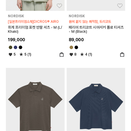
좋아요
좋아
NORDISK
NORDISK
[일본프리미엄소재]DICROS® AIRO
몸에 붙지 않는 쾌적함, 트리코트
휘게 프리미엄 포켓 반팔 셔츠 - M (L/
페리어 트리코트 시어서커 폴로 티셔츠
Khaki)
- M (Black)
199,000
89,000
5
5 (1)
8
4 (1)