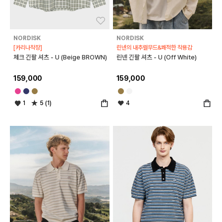
좋아요
좋아
NORDISK
NORDISK
[카리나착장]
린넨의 내추럴무드&쾌적한 착용감
체크 긴팔 셔츠 - U (Beige BROWN)
린넨 긴팔 셔츠 - U (Off White)
159,000
159,000
1
5 (1)
4