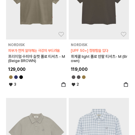
좋아요
좋아
NORDISK
NORDISK
피부가 먼저 알아채는 극강의 부드러움
[UPF 50+] 청량함을 입다
프리미엄 수피마 실켓 폴로 티셔츠 - M
휘게쿨 light 폴로 반팔 티셔츠- M (Br
(Beige BROWN)
own)
129,000
119,000
3
2