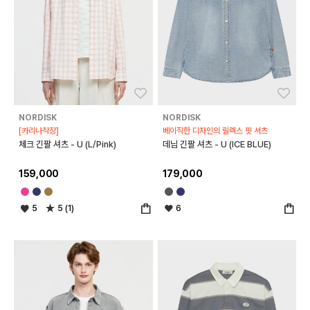
좋아요
좋아
NORDISK
NORDISK
[카리나착장]
베이직한 디자인의 릴렉스 핏 셔츠
체크 긴팔 셔츠 - U (L/Pink)
데님 긴팔 셔츠 - U (ICE BLUE)
159,000
179,000
5
5 (1)
6