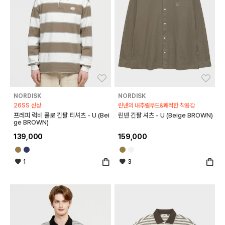
좋아요
좋아
NORDISK
NORDISK
26SS 신상
린넨의 내추럴무드&쾌적한 착용감
프레피 럭비 폴로 긴팔 티셔츠 - U (Bei
린넨 긴팔 셔츠 - U (Beige BROWN)
ge BROWN)
139,000
159,000
1
3