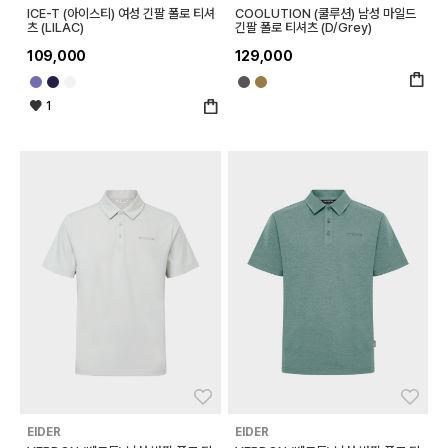
ICE-T (아이스티) 여성 긴팔 폴로 티셔
COOLUTION (쿨루션) 남성 마일드
츠 (LILAC)
긴팔 폴로 티셔츠 (D/Grey)
109,000
129,000
1
좋아요
좋아
EIDER
EIDER