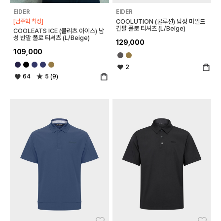
EIDER
EIDER
[남주혁 착장]
COOLUTION (쿨루션) 남성 마일드
긴팔 폴로 티셔츠 (L/Beige)
COOLEATS ICE (쿨리츠 아이스) 남
성 반팔 폴로 티셔츠 (L/Beige)
129,000
109,000
2
64
5 (9)
좋아요
좋아