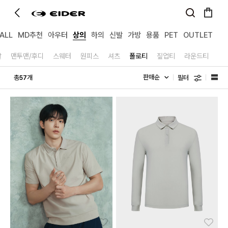
ALL
MD추천
아우터
상의
하의
신발
가방
용품
PET
OUTLET
팔
맨투맨/후디
스웨터
원피스
셔츠
폴로티
짚업티
라운드티
필터
총
개
57
좋아요
좋아