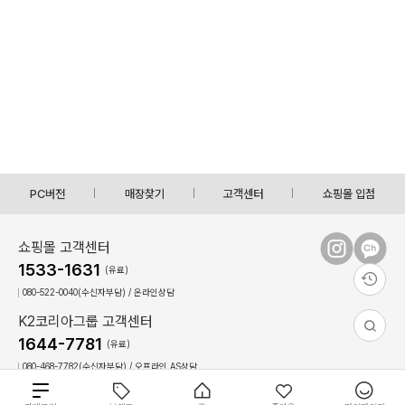
PC버전
매장찾기
고객센터
쇼핑몰 입점
쇼핑몰 고객센터
1533-1631
(유료)
080-522-0040(수신자부담) / 온라인상담
K2코리아그룹 고객센터
1644-7781
(유료)
080-468-7782(수신자부담) / 오프라인,AS상담
상담시간 : 09:00 ~ 17:30(토,일, 공휴일 휴무)
점심시간 : 12:30 ~ 13:30(상담불가)