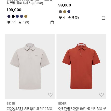
성 반팔 폴로 티셔츠 (S/Blue)
99,000
109,000
4
5 (3)
50
5 (9)
좋아요
좋아
EIDER
EIDER
COOLEATS AIR (쿨리츠 에어) 남성
ON THE ROCK (온더락) 베가 남성 우