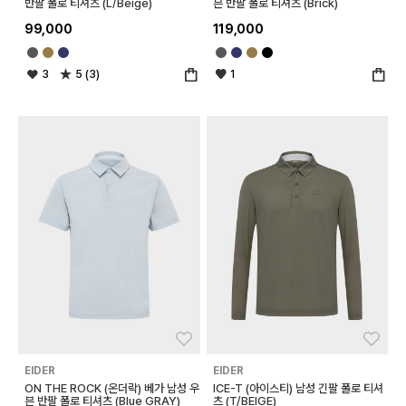
반팔 폴로 티셔츠 (L/Beige)
븐 반팔 폴로 티셔츠 (Brick)
99,000
119,000
3
5 (3)
1
좋아요
좋아
EIDER
EIDER
ON THE ROCK (온더락) 베가 남성 우
ICE-T (아이스티) 남성 긴팔 폴로 티셔
븐 반팔 폴로 티셔츠 (Blue GRAY)
츠 (T/BEIGE)