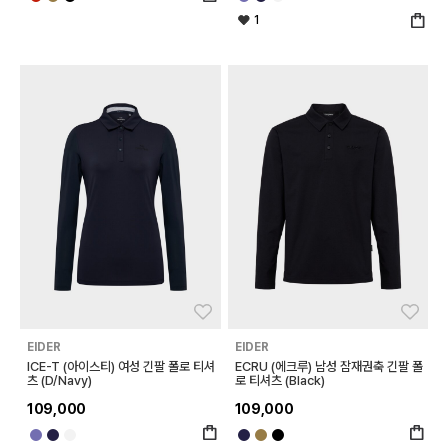
1
좋아요
좋아
EIDER
EIDER
ICE-T (아이스티) 여성 긴팔 폴로 티셔
ECRU (에크루) 남성 잠재권축 긴팔 폴
츠 (D/Navy)
로 티셔츠 (Black)
109,000
109,000