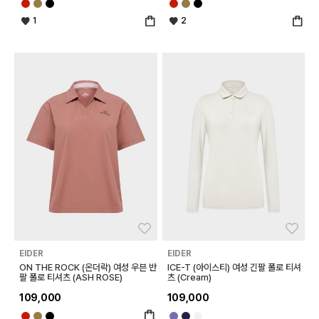
1
2
좋아요
좋아
EIDER
EIDER
ON THE ROCK (온더락) 여성 우븐 반
ICE-T (아이스티) 여성 긴팔 폴로 티셔
팔 폴로 티셔츠 (ASH ROSE)
츠 (Cream)
109,000
109,000