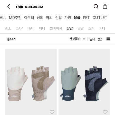
ALL
MD추천
아우터
상의
하의
신발
가방
용품
PET
OUTLET
ALL
CAP
HAT
비니
썬바이저
장갑
양말
스틱
기타
필터
총
개
14
좋아요
좋아