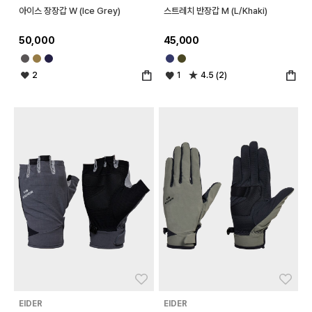
아이스 장장갑 W (Ice Grey)
스트레치 반장갑 M (L/Khaki)
50,000
45,000
2
1
4.5 (2)
좋아요
좋아
EIDER
EIDER