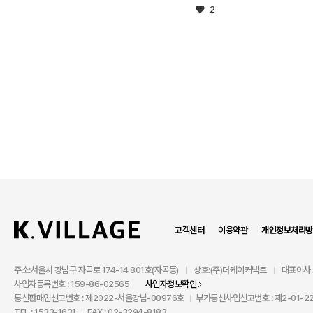
2
고객센터
이용약관
개인정보처리방
주소:서울시 강남구 자곡로 174-14 801호(자곡동)
상호:(주)더케이커넥트
대표이사 
|
|
사업자등록번호 : 159-86-02565
사업자정보확인
통신판매업신고번호 : 제2022-서울강남-00976호
부가통신사업신고번호 : 제2-01-22
|
TEL : 1533-1631
FAX : 02-3294-8183
|