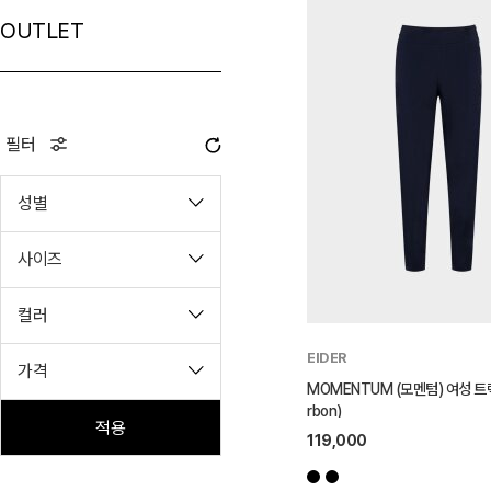
OUTLET
필터
성별
사이즈
컬러
EIDER
가격
MOMENTUM (모멘텀) 여성 트
rbon)
적용
119,000