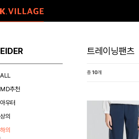
트레이닝팬츠
EIDER
총
10
개
ALL
MD추천
아우터
상의
하의