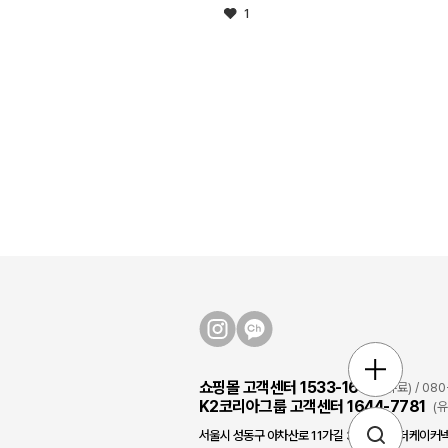
1
쇼핑몰 고객센터 1533-1631
(유료) / 0
K2코리아그룹 고객센터 1644-7781
(
서울시 성동구 아차산로 11가길 3, 2층/(주)더케이커넥