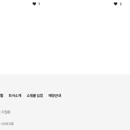
1
2
침
회사소개
쇼핑몰 입점
매장안내
: 지철종
-0063호