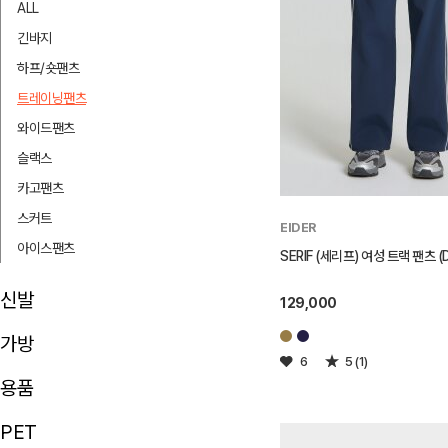
ALL
긴바지
하프/숏팬츠
트레이닝팬츠
와이드팬츠
슬랙스
카고팬츠
스커트
EIDER
아이스팬츠
SERIF (세리프) 여성 트랙 팬츠 (D
신발
129,000
가방
6
5 (1)
용품
PET