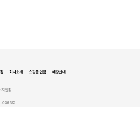
침
회사소개
쇼핑몰 입점
매장안내
: 지철종
-0063호
해당 상품의 통신판매중개자로서 거래에 대한 책임을 지지 않습니다.
품절임박