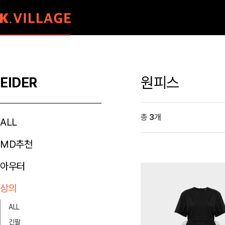
원피스
EIDER
총
3
개
ALL
MD추천
아우터
상의
ALL
긴팔