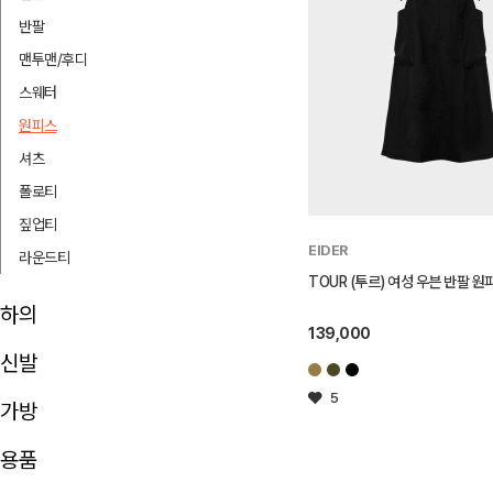
반팔
맨투맨/후디
스웨터
원피스
셔츠
폴로티
짚업티
EIDER
라운드티
TOUR (투르) 여성 우븐 반팔 원피스
하의
139,000
신발
5
가방
용품