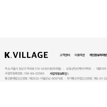
고객센터
이용약관
개인정보처리방
주소:서울시 강남구 자곡로 174-14 801호(자곡동)
상호:(주)더케이커넥트
대표이사 
|
|
사업자등록번호 : 159-86-02565
사업자정보확인
통신판매업신고번호 : 제2022-서울강남-00976호
부가통신사업신고번호 : 제2-01-22
|
TEL : 1533-1631
FAX : 02-3294-8183
|
COPYRIGHT©2022 The K-connect Co.,Ltd ALL RIGHTS RESERVED.
사이즈
사이즈를 선택하세요.
K.VILLAGE에서 판매되는 일부 상품은 입점한 개별 판매자가 판매하며, K.VILLAGE는 