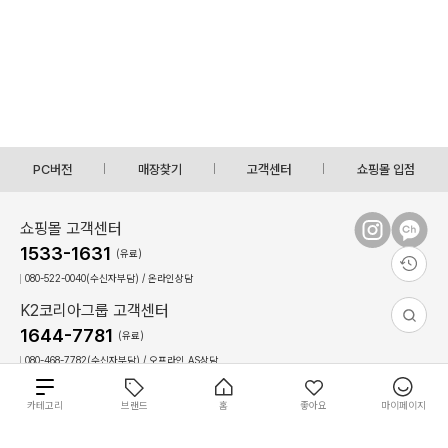
PC버전
매장찾기
고객센터
쇼핑몰 입점
쇼핑몰 고객센터
1533-1631
(유료)
080-522-0040(수신자부담) / 온라인상담
K2코리아그룹 고객센터
1644-7781
(유료)
080-468-7782(수신자부담) / 오프라인,AS상담
상담시간 : 09:00 ~ 17:30(토,일, 공휴일 휴무)
점심시간 : 12:30 ~ 13:30(상담불가)
총
카테고리
브랜드
홈
좋아요
마이페이지
44
0
개
상
이용약관
개인정보 처리방침
회사 소개
필
필
개
원
COPYRIGHT(C)2022 The K-connect Co.,Ltd ALL RIGHTS RESERVED.