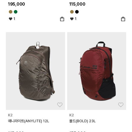
195,000
115,000
1
1
좋아요
좋아
K2
K2
애니라이트(ANYLITE) 12L
볼드(BOLD) 23L