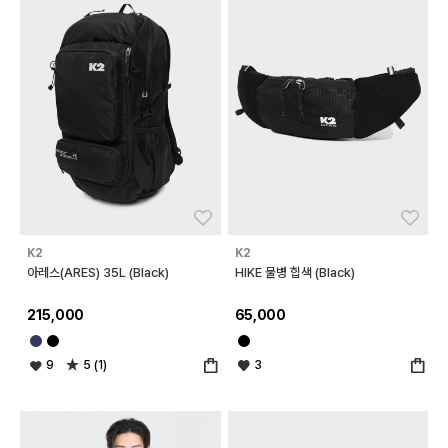
좋아요
좋아
K2
K2
아레스(ARES) 35L (Black)
HIKE 물병 힙색 (Black)
215,000
65,000
9
5 (1)
3