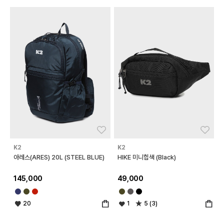
좋아요
좋아
K2
K2
아레스(ARES) 20L (STEEL BLUE)
HIKE 미니힙색 (Black)
145,000
49,000
20
1
5 (3)