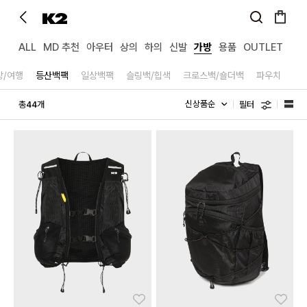
ALL
MD 추천
아우터
상의
하의
신발
가방
용품
OUTLET
상/여행
등산백팩
일상백팩
슬링백/힙색
크로스백/숄더백
파우치
필터
총
개
44
좋아요
좋아