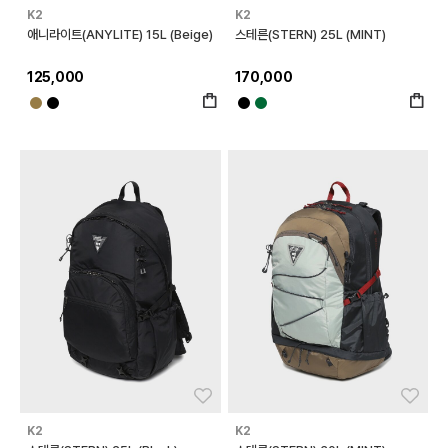
K2
K2
애니라이트(ANYLITE) 15L (Beige)
스테른(STERN) 25L (MINT)
125,000
170,000
좋아요
좋아
K2
K2