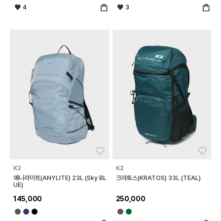
4
3
좋아요
좋아
K2
K2
애니라이트(ANYLITE) 23L (Sky BL
크라토스(KRATOS) 33L (TEAL)
UE)
145,000
250,000