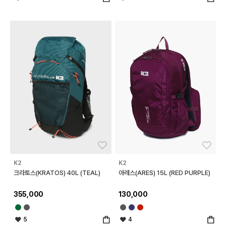
좋아요
좋아
K2
K2
크라토스(KRATOS) 40L (TEAL)
아레스(ARES) 15L (RED PURPLE)
355,000
130,000
5
4