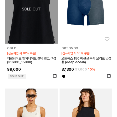
좋아요
좋아
ODLO
ORTOVOX
[신규가입 시 10% 쿠폰]
[신규가입 시 10% 쿠폰]
제로웨이트 엔지니어드 칠텍 탱크 여성
오토복스 150 에센셜 복서 브리프 남성
(316091_15000)
용 (deep ocean)
99,000
87,300
97,000
10%
SOLD OUT