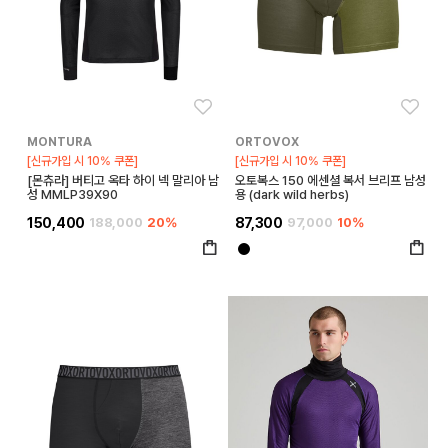
좋아요
좋아
MONTURA
ORTOVOX
[신규가입 시 10% 쿠폰]
[신규가입 시 10% 쿠폰]
[몬츄라] 버티고 옥타 하이 넥 말리아 남
오토복스 150 에센셜 복서 브리프 남성
성 MMLP39X90
용 (dark wild herbs)
150,400
188,000
20%
87,300
97,000
10%