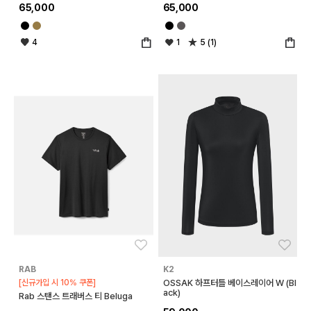
65,000
65,000
4
1
5 (1)
좋아요
좋아
RAB
K2
[신규가입 시 10% 쿠폰]
OSSAK 하프터틀 베이스레이어 W (Bl
ack)
Rab 스탠스 트래버스 티 Beluga