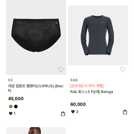
좋아요
좋아
K2
RAB
여성 컴포트 햄팬티(CUPRUS) (Blac
[신규가입 시 10% 쿠폰]
k)
Rab 포스 LS 티(여) Beluga
45,000
60,000
3
1