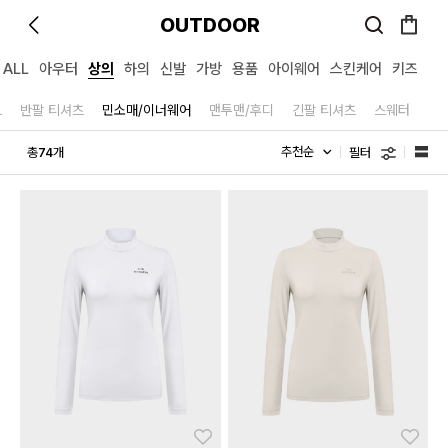
OUTDOOR
ALL
아우터
상의
하의
신발
가방
용품
아이웨어
스킨케어
키즈
L
반팔 티셔츠
민소매/이너웨어
맨투맨/후디
긴팔 티셔츠
스웨터
필터
총
개
74
좋아요
좋아