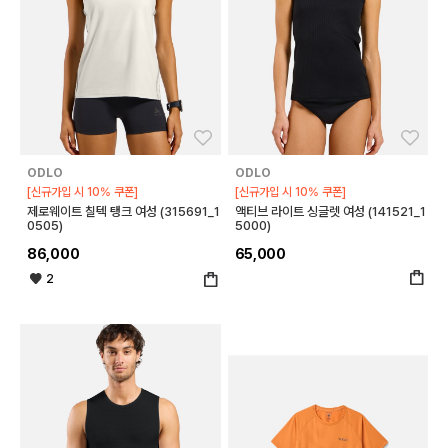
좋아요
좋아
ODLO
ODLO
[신규가입 시 10% 쿠폰]
[신규가입 시 10% 쿠폰]
제로웨이트 칠텍 탱크 여성 (315691_1
액티브 라이트 싱글렛 여성 (141521_1
0505)
5000)
86,000
65,000
2