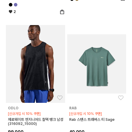
2
좋아요
좋아
ODLO
RAB
[신규가입 시 10% 쿠폰]
[신규가입 시 10% 쿠폰]
제로웨이트 엔지니어드 칠텍 탱크 남성
Rab 스탠스 트래버스 티 Sage
(316092_15000)
99,000
40,000