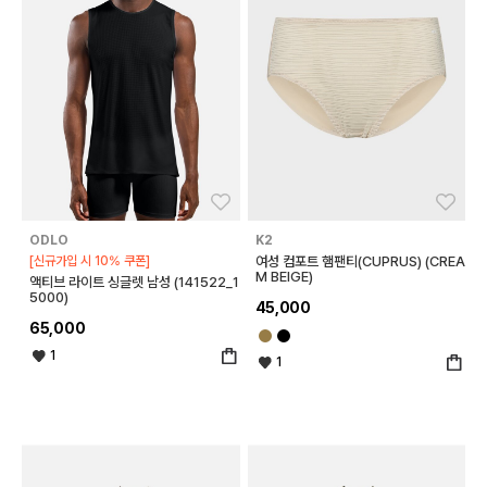
좋아요
좋아
ODLO
K2
[신규가입 시 10% 쿠폰]
여성 컴포트 햄팬티(CUPRUS) (CREA
M BEIGE)
액티브 라이트 싱글렛 남성 (141522_1
5000)
45,000
65,000
1
1