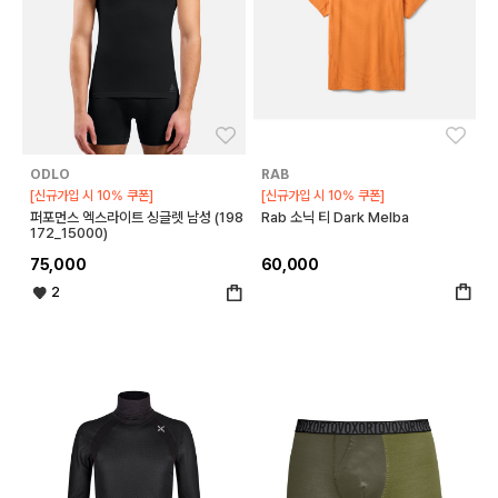
좋아요
좋아
ODLO
RAB
[신규가입 시 10% 쿠폰]
[신규가입 시 10% 쿠폰]
퍼포먼스 엑스라이트 싱글렛 남성 (198
Rab 소닉 티 Dark Melba
172_15000)
75,000
60,000
2