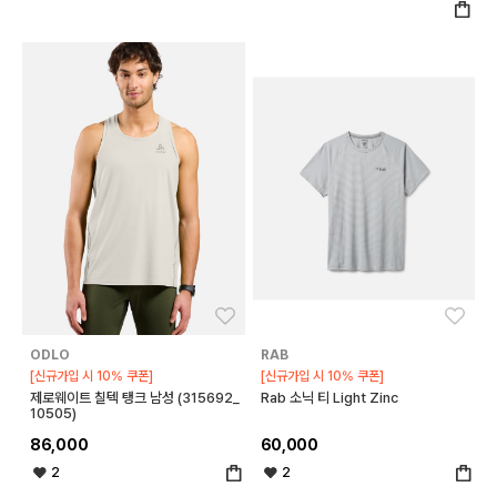
좋아요
좋아
ODLO
RAB
[신규가입 시 10% 쿠폰]
[신규가입 시 10% 쿠폰]
제로웨이트 칠텍 탱크 남성 (315692_
Rab 소닉 티 Light Zinc
10505)
86,000
60,000
2
2