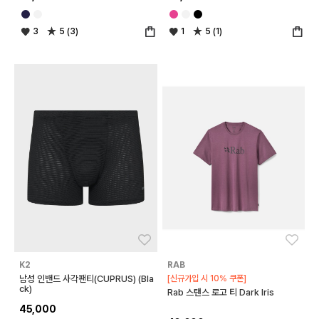
3
5 (3)
1
5 (1)
좋아요
좋아
K2
RAB
남성 인밴드 사각팬티(CUPRUS) (Bla
[신규가입 시 10% 쿠폰]
ck)
Rab 스탠스 로고 티 Dark Iris
45,000