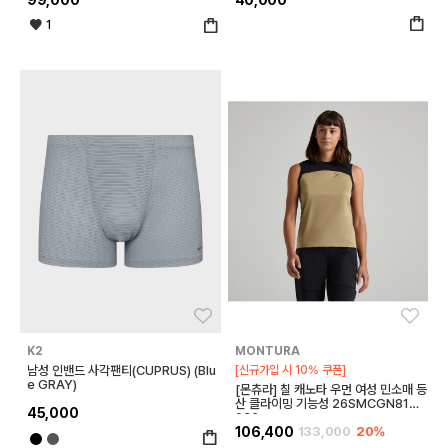
1
좋아요
좋아
K2
MONTURA
남성 인밴드 사각팬티(CUPRUS) (Blu
[신규가입 시 10% 쿠폰]
e GRAY)
[몬츄라] 칠 캐노타 우먼 여성 민소매 등
산 클라이밍 기능성 26SMCGN81W
45,000
036
106,400
133,000
20%