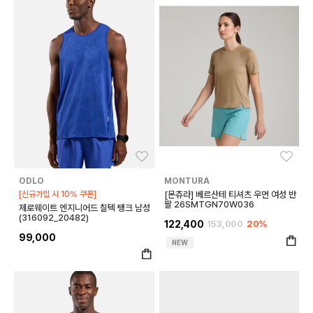
좋아요
좋아
ODLO
MONTURA
[신규가입 시 10% 쿠폰]
[몬츄라] 베르산테 티셔츠 우먼 여성 반
팔 26SMTGN70W036
제로웨이트 엔지니어드 칠텍 탱크 남성
(316092_20482)
122,400
153,000
20%
99,000
NEW