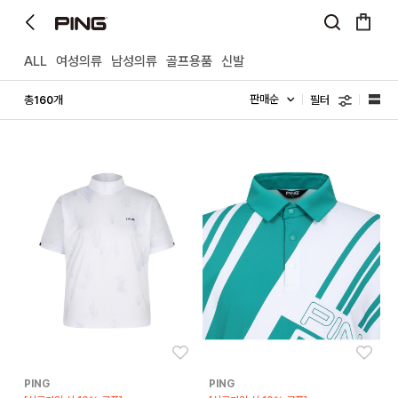
ALL
여성의류
남성의류
골프용품
신발
필터
총
개
160
좋아요
좋아
PING
PING