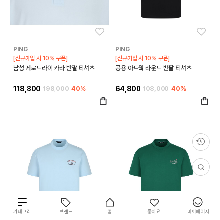
좋아요
좋아
PING
PING
[신규가입 시 10% 쿠폰]
[신규가입 시 10% 쿠폰]
남성 제로드라이 카라 반팔 티셔츠
공용 아트웍 라운드 반팔 티셔츠
118,800
198,000
40%
64,800
108,000
40%
총
카테고리
브랜드
홈
좋아요
마이페이지
16