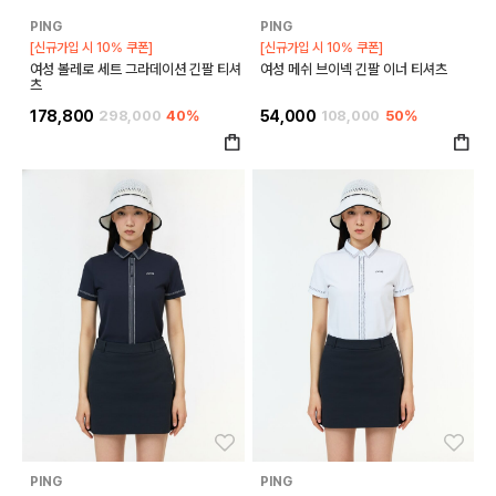
PING
PING
[신규가입 시 10% 쿠폰]
[신규가입 시 10% 쿠폰]
여성 볼레로 세트 그라데이션 긴팔 티셔
여성 메쉬 브이넥 긴팔 이너 티셔츠
츠
178,800
298,000
40%
54,000
108,000
50%
좋아요
좋아
PING
PING