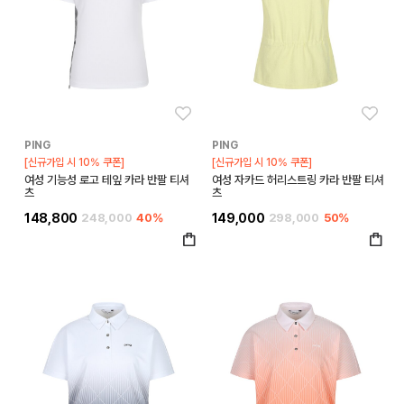
좋아요
좋아
PING
PING
[신규가입 시 10% 쿠폰]
[신규가입 시 10% 쿠폰]
여성 기능성 로고 테잎 카라 반팔 티셔
여성 자카드 허리스트링 카라 반팔 티셔
츠
츠
148,800
248,000
40%
149,000
298,000
50%