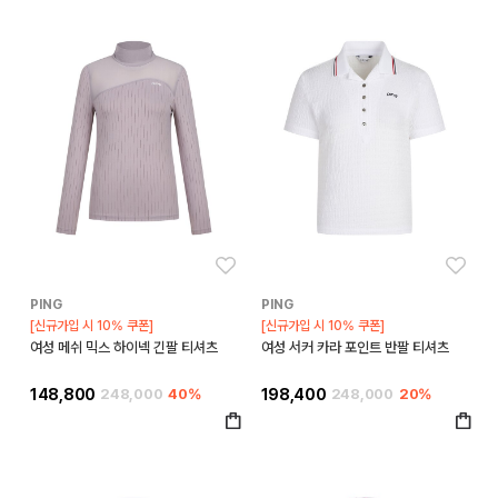
좋아요
좋아
PING
PING
[신규가입 시 10% 쿠폰]
[신규가입 시 10% 쿠폰]
여성 메쉬 믹스 하이넥 긴팔 티셔츠
여성 서커 카라 포인트 반팔 티셔츠
148,800
248,000
40%
198,400
248,000
20%