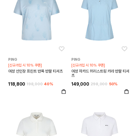
좋아요
좋아
PING
PING
[신규가입 시 10% 쿠폰]
[신규가입 시 10% 쿠폰]
여성 선인장 프린트 반목 반팔 티셔츠
여성 자카드 허리스트링 카라 반팔 티셔
츠
118,800
198,000
40%
149,000
298,000
50%