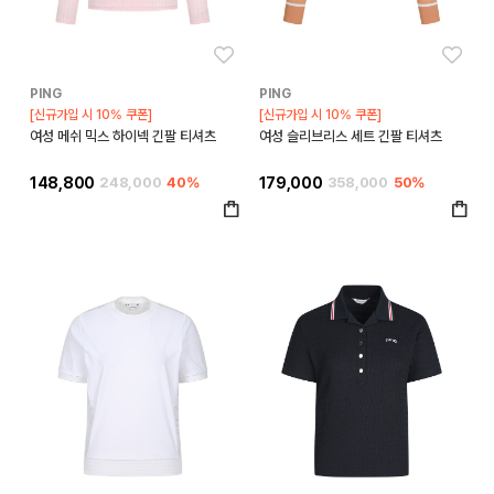
좋아요
좋아
PING
PING
[신규가입 시 10% 쿠폰]
[신규가입 시 10% 쿠폰]
여성 메쉬 믹스 하이넥 긴팔 티셔츠
여성 슬리브리스 세트 긴팔 티셔츠
148,800
248,000
40%
179,000
358,000
50%