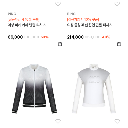
좋아요
좋아
PING
PING
[신규가입 시 10% 쿠폰]
[신규가입 시 10% 쿠폰]
여성 피케 카라 반팔 티셔츠
여성 쿨링 패턴 집업 긴팔 티셔츠
69,000
138,000
50%
214,800
358,000
40%
좋아요
좋아