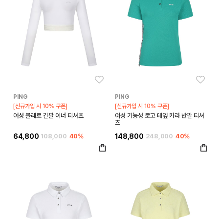
좋아요
좋아
PING
PING
[신규가입 시 10% 쿠폰]
[신규가입 시 10% 쿠폰]
여성 볼레로 긴팔 이너 티셔츠
여성 기능성 로고 테잎 카라 반팔 티셔
츠
64,800
108,000
40%
148,800
248,000
40%