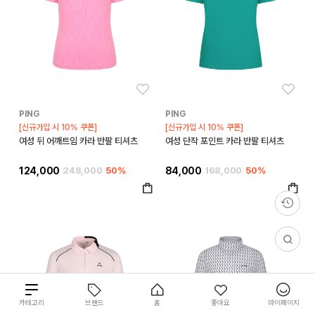
좋아요
좋아
PING
PING
[신규가입 시 10% 쿠폰]
[신규가입 시 10% 쿠폰]
여성 뒤 어깨트임 카라 반팔 티셔츠
여성 단작 포인트 카라 반팔 티셔츠
124,000
248,000
50%
84,000
168,000
50%
총
카테고리
브랜드
홈
좋아요
마이페이지
13