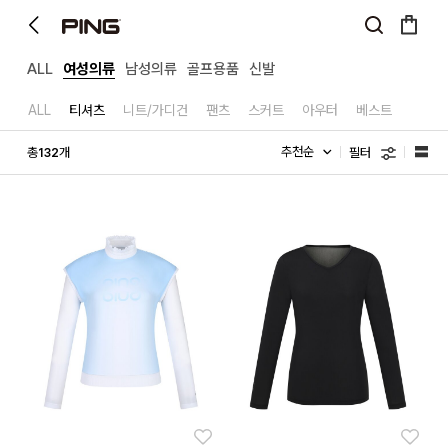
ALL
여성의류
남성의류
골프용품
신발
ALL
티셔츠
니트/가디건
팬츠
스커트
아우터
베스트
필터
총
개
132
좋아요
좋아