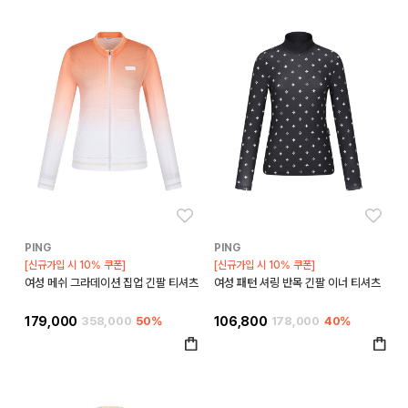
좋아요
좋아
PING
PING
[신규가입 시 10% 쿠폰]
[신규가입 시 10% 쿠폰]
여성 메쉬 그라데이션 집업 긴팔 티셔츠
여성 패턴 셔링 반목 긴팔 이너 티셔츠
179,000
358,000
50%
106,800
178,000
40%