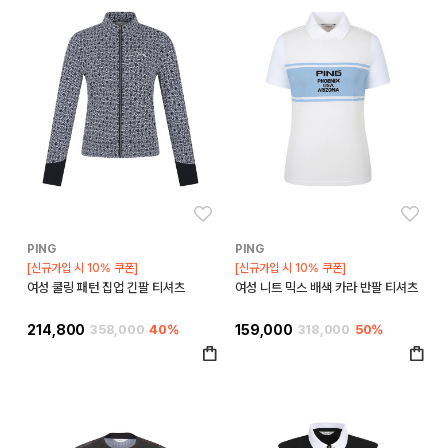
좋아요
좋아
PING
PING
[신규가입 시 10% 쿠폰]
[신규가입 시 10% 쿠폰]
여성 쿨링 패턴 집업 긴팔 티셔츠
여성 니트 믹스 배색 카라 반팔 티셔츠
214,800
358,000
40%
159,000
318,000
50%