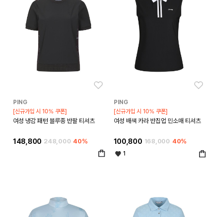
좋아요
좋아
PING
PING
[신규가입 시 10% 쿠폰]
[신규가입 시 10% 쿠폰]
여성 냉감 패턴 블루종 반팔 티셔츠
여성 배색 카라 반집업 민소매 티셔츠
148,800
248,000
40%
100,800
168,000
40%
1