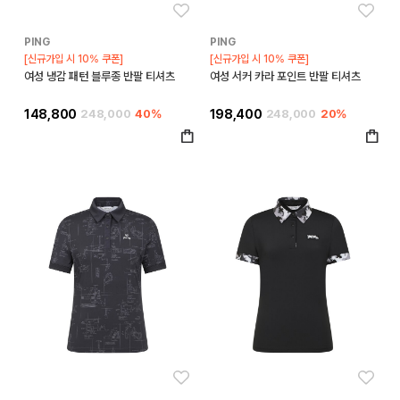
좋아요
좋아
PING
PING
[신규가입 시 10% 쿠폰]
[신규가입 시 10% 쿠폰]
여성 냉감 패턴 블루종 반팔 티셔츠
여성 서커 카라 포인트 반팔 티셔츠
148,800
248,000
40%
198,400
248,000
20%
좋아요
좋아