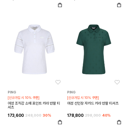
좋아요
좋아
PING
PING
[신규가입 시 10% 쿠폰]
[신규가입 시 10% 쿠폰]
여성 조직감 소매 포인트 카라 반팔 티
여성 선인장 자카드 카라 반팔 티셔츠
셔츠
173,600
248,000
30%
178,800
298,000
40%