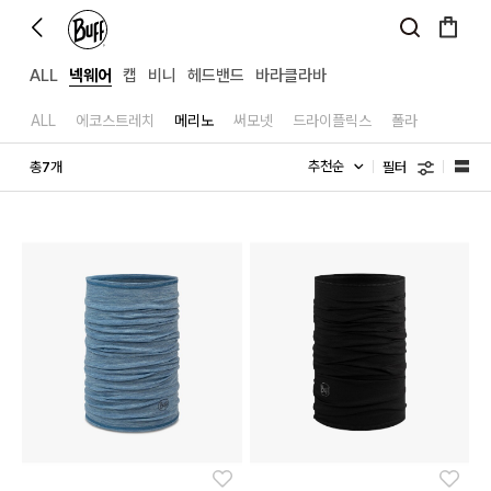
ALL
넥웨어
캡
비니
헤드밴드
바라클라바
ALL
에코스트레치
메리노
써모넷
드라이플릭스
폴라
필터
총
개
7
좋아요
좋아