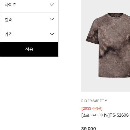
사이즈
컬러
가격
적용
EIDER SAFETY
[26SS 신상품]
[소로나+타이다잉]TS-S2608 (
39,000