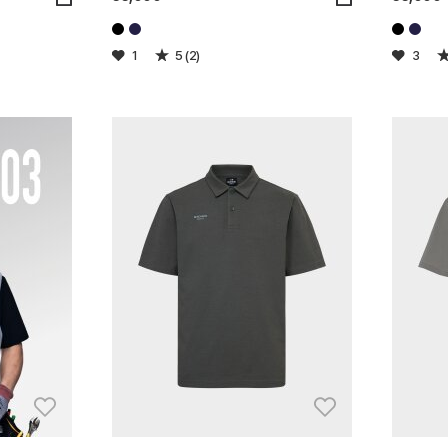
1
5 (2)
3