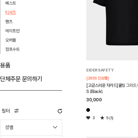
베스트
티셔츠
팬츠
에이프런
오버롤
점프수트
용품
EIDER SAFETY
단체주문 문의하기
[26SS 신상품]
[고급스러운 자카드]쿨링 그리드
S (Black)
30,000
필터
3
5 (1)
성별