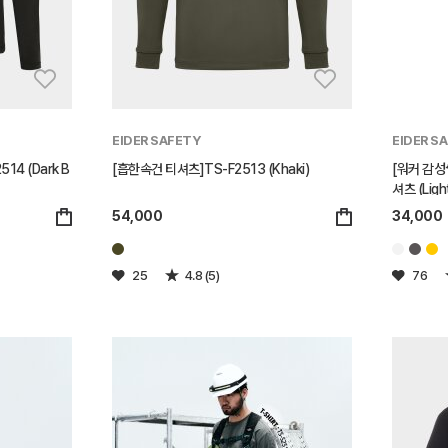
EIDER SAFETY
EIDER S
14 (Dark B
[흡한속건 티셔츠]TS-F2513 (Khaki)
[워커 감성
셔츠 (Light
54,000
34,000
25
4.8 (5)
76