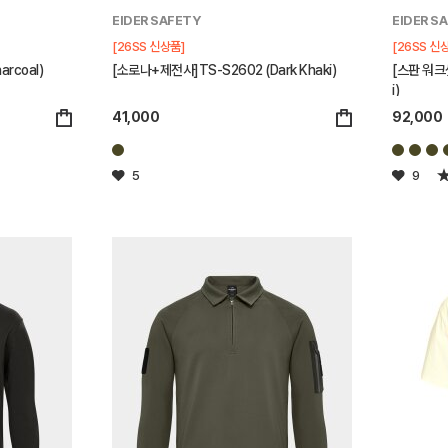
EIDER SAFETY
EIDER S
[26SS 신상품]
[26SS 신
rcoal)
[소로나+제전사]TS-S2602 (Dark Khaki)
[스판 워크셋
i)
41,000
92,000
5
9