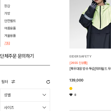
장갑
가방
안전벨트
여름용품
겨울용품
기타
단체주문 문의하기
EIDER SAFETY
[26SS 신상품]
[폭우대응 방수 투습]워터쉴드 우의
139,000
필터
성별
8
사이즈