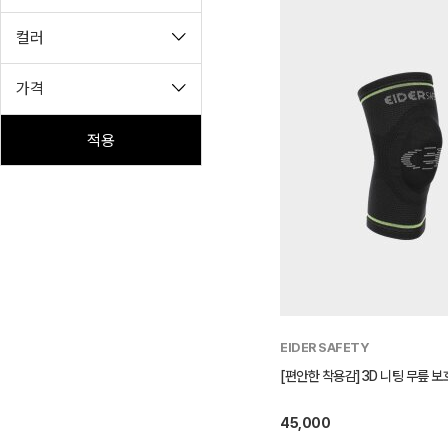
컬러
가격
적용
EIDER SAFETY
[편안한 착용감]3D 니팅 무릎 보호대
45,000