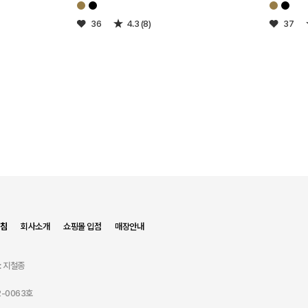
36
4.3 (8)
37
침
회사소개
쇼핑몰 입점
매장안내
: 지철종
-0063호