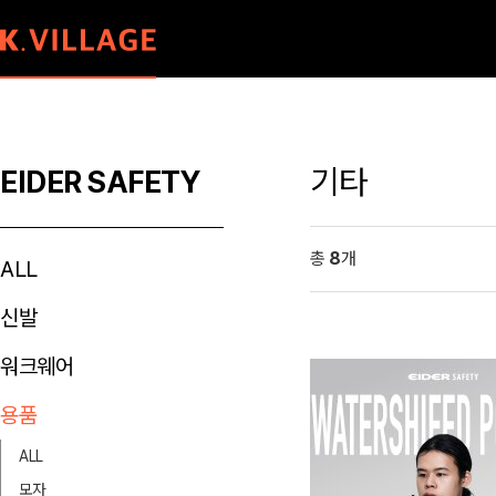
기타
EIDER SAFETY
총
8
개
ALL
신발
워크웨어
용품
ALL
모자