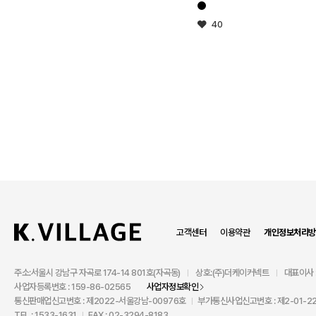
40
고객센터
이용약관
개인정보처리방
주소:서울시 강남구 자곡로 174-14 801호(자곡동)
상호:(주)더케이커넥트
대표이사 
|
|
사업자등록번호 : 159-86-02565
사업자정보확인
통신판매업신고번호 : 제2022-서울강남-00976호
부가통신사업신고번호 : 제2-01-22
|
TEL : 1533-1631
FAX : 02-3294-8183
|