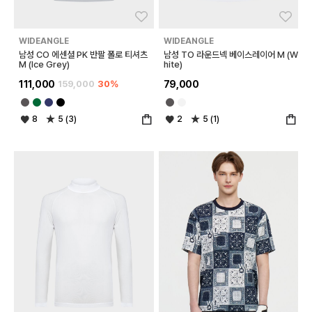
좋아요
좋아
WIDEANGLE
WIDEANGLE
남성 CO 에센셜 PK 반팔 폴로 티셔츠
남성 TO 라운드넥 베이스레이어 M (W
M (Ice Grey)
hite)
111,000
159,000
30%
79,000
8
5 (3)
2
5 (1)