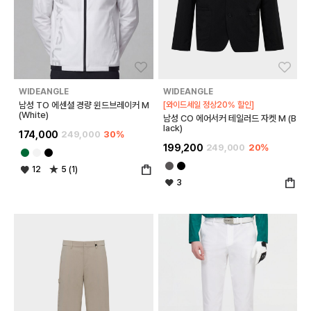
좋아요
좋아
WIDEANGLE
WIDEANGLE
남성 TO 에센셜 경량 윈드브레이커 M
[와이드세일 정상20% 할인]
(White)
남성 CO 에어서커 테일러드 자켓 M (B
lack)
174,000
249,000
30%
199,200
249,000
20%
12
5 (1)
3