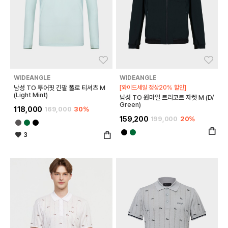
좋아요
좋아
WIDEANGLE
WIDEANGLE
남성 TO 투어핏 긴팔 폴로 티셔츠 M
[와이드세일 정상20% 할인]
(Light Mint)
남성 TO 원마일 트리코트 자켓 M (D/
Green)
118,000
169,000
30%
159,200
199,000
20%
3