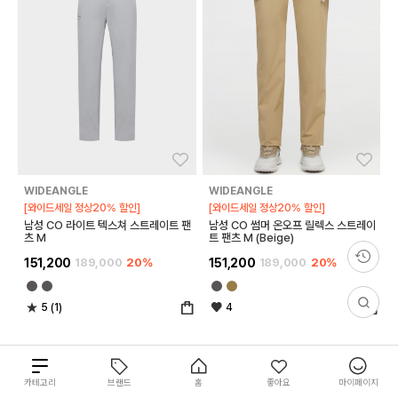
좋아요
좋아
WIDEANGLE
WIDEANGLE
[와이드세일 정상20% 할인]
[와이드세일 정상20% 할인]
남성 CO 라이트 텍스쳐 스트레이트 팬
남성 CO 썸머 온오프 릴렉스 스트레이
츠 M
트 팬츠 M (Beige)
151,200
189,000
20%
151,200
189,000
20%
5 (1)
4
총
카테고리
브랜드
홈
좋아요
마이페이지
18