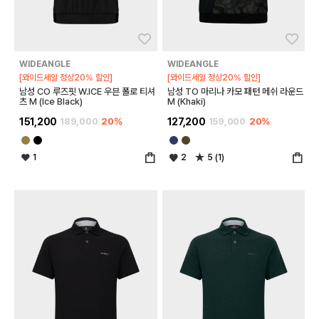
좋아요
좋아
WIDEANGLE
WIDEANGLE
[와이드세일 정상20% 할인]
[와이드세일 정상20% 할인]
남성 CO 루즈핏 W.ICE 우븐 폴로 티셔
남성 TO 마리나 카모 패턴 메쉬 라운드
츠 M (Ice Black)
M (Khaki)
151,200
189,000
20%
127,200
159,000
20%
1
2
5 (1)