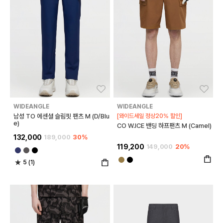
좋아요
좋아
WIDEANGLE
WIDEANGLE
남성 TO 에센셜 슬림핏 팬츠 M (D/Blu
[와이드세일 정상20% 할인]
e)
CO W.ICE 밴딩 하프팬츠 M (Camel)
132,000
189,000
30%
119,200
149,000
20%
5 (1)