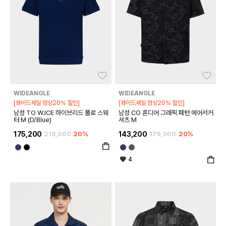
좋아요
좋아
WIDEANGLE
WIDEANGLE
[와이드세일 정상20% 할인]
[와이드세일 정상20% 할인]
남성 TO W.ICE 하이브리드 폴로 스웨
남성 CO 혼디어 그래픽 패턴 에어서커
터 M (D/Blue)
셔츠 M
175,200
219,000
20%
143,200
179,000
20%
4