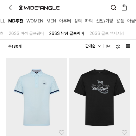
LL
MD추천
WOMEN
MEN
아우터
상의
하의
신발/가방
용품
아울
팬츠
26SS 여성 골프웨어
26SS 남성 골프웨어
26SS 골프 액세서리
필터
총
개
180
좋아요
좋아