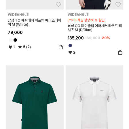
좋아요
좋아
WIDEANGLE
WIDEANGLE
남성 TO 메쉬배색 하프넥 베이스레이
[와이드세일 정상20% 할인]
어 M (White)
남성 CO 페이즐리 에어서커 라운드 티
셔츠 M (D/Blue)
79,000
135,200
169,000
20%
1
5 (2)
2