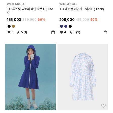
WIDEANGLE
WIDEANGLE
TO 루즈핏 빅토리 레인 자켓 L (Blac
TO 패커블 레인가드웨어 L (Black)
k)
155,000
389,000
60%
209,000
419,000
50%
6
5 (1)
4
5 (2)
좋아요
좋아