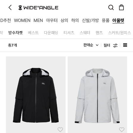
MD추천
WOMEN
MEN
아우터
상의
하의
신발/가방
용품
아울렛
락
방수자켓
베스트
다운패딩
티셔츠
스웨터
팬츠
스커트/원피스
필터
총
개
7
좋아요
좋아