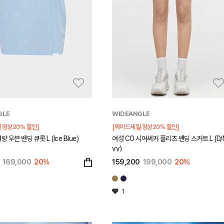
GLE
WIDEANGLE
 정상20% 할인]
[와이드세일 정상20% 할인]
량 우븐 밴딩 큐롯 L (Ice Blue)
여성 CO 시어써커 플리츠 밴딩 스커트 L (D/
vy)
169,000
20%
159,200
199,000
20%
1