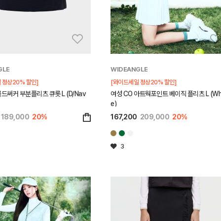
GLE
WIDEANGLE
 정상20% 할인]
[와이드세일 정상20% 할인]
콜드써커 부분플리츠 큐롯 L (D/Nav
여성 CO 아트웍포인트 베이직 플리츠 L (Wh
e)
189,000
20%
167,200
209,000
20%
3