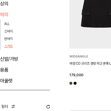
상의
하의
ALL
긴바지
반바지
스커트
WIDEANGLE
신발/가방
여성 CO 크리즈 경량 카고 큐롯 L (
용품
179,000
아울렛
필터