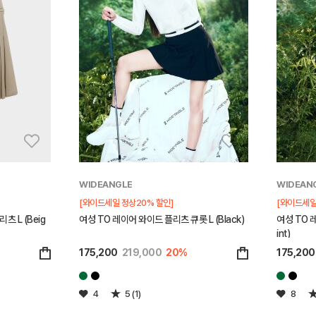
WIDEANGLE
WIDEAN
[와이드세일 정상20% 할인]
[와이드세일
 L (Beig
여성 TO 레이어 와이드 플리츠 큐롯 L (Black)
여성 TO 레
int)
175,200
219,000
20%
175,200
4
5 (1)
8