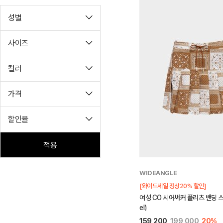
성별
사이즈
컬러
가격
할인율
적용
WIDEANGLE
[와이드세일 정상20% 할인]
여성 CO 시어써커 플리츠 밴딩 스
el)
159,200
199,000
20%