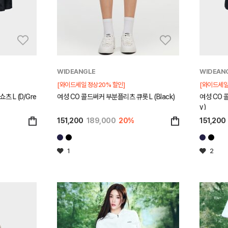
WIDEANGLE
WIDEAN
[와이드세일 정상20% 할인]
[와이드세일
 L (D/Gre
여성 CO 콜드써커 부분플리츠 큐롯 L (Black)
여성 CO 
y)
151,200
189,000
20%
151,200
1
2