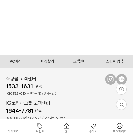
PC버전
매장찾기
고객센터
쇼핑몰 입점
쇼핑몰 고객센터
1533-1631
(유료)
080-522-0040(수신자부담) / 온라인상담
K2코리아그룹 고객센터
1644-7781
(유료)
080-468-7782(수신자부담) / 오프라인,AS상담
상담시간 : 09:00 ~ 17:30(토,일, 공휴일 휴무)
점심시간 : 12:30 ~ 13:30(상담불가)
총
카테고리
브랜드
홈
좋아요
마이페이지