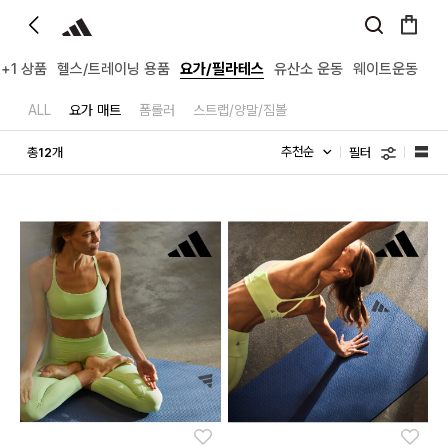
1+1 상품
헬스/트레이닝 용품
요가/필라테스
유산소 운동
웨이트운동
ALL
요가 매트
폼롤러
스트랩/양말/짐볼
필터
총
개
12
좋아요
좋아