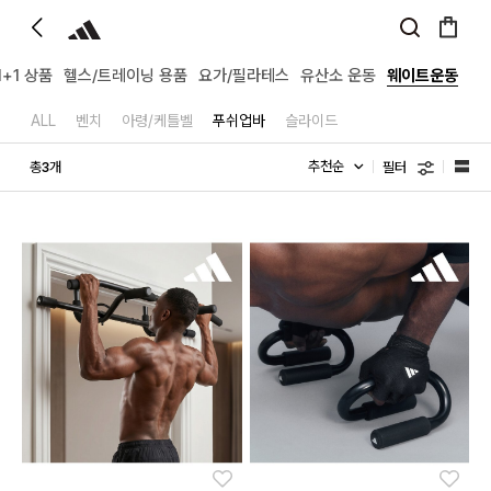
1+1 상품
헬스/트레이닝 용품
요가/필라테스
유산소 운동
웨이트운동
ALL
벤치
아령/케틀벨
푸쉬업바
슬라이드
필터
총
개
3
좋아요
좋아