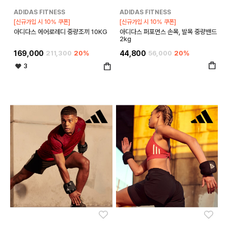
ADIDAS FITNESS
ADIDAS FITNESS
[신규가입 시 10% 쿠폰]
[신규가입 시 10% 쿠폰]
아디다스 에어로레디 중량조끼 10KG
아디다스 퍼포먼스 손목, 발목 중량밴드
2kg
169,000
211,300
20%
44,800
56,000
20%
3
좋아요
좋아