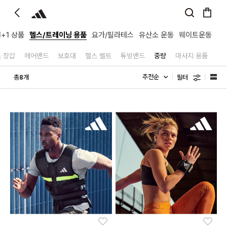
1+1 상품
헬스/트레이닝 용품
요가/필라테스
유산소 운동
웨이트운동
 장갑
헤어밴드
보호대
헬스 벨트
튜빙밴드
중량
마사지 용품
필터
총
개
8
좋아요
좋아