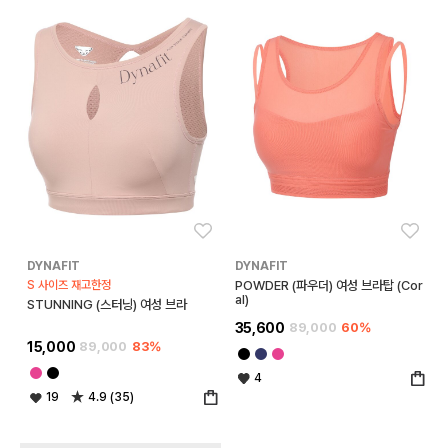
좋아요
좋아
DYNAFIT
DYNAFIT
S 사이즈 재고한정
POWDER (파우더) 여성 브라탑 (Cor
al)
STUNNING (스터닝) 여성 브라
35,600
89,000
60%
15,000
89,000
83%
4
19
4.9 (35)