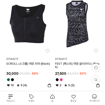
좋아요
좋아
DYNAFIT
DYNAFIT
SCROLL (스크롤) 여성 브라 (Black)
FEST (페스트) 여성 슬리브리스 (Blac
k)
30,000
89,000
66%
27,600
69,000
60%
10
5 (4)
2
5 (2)
총
카테고리
브랜드
홈
좋아요
마이페이지
111