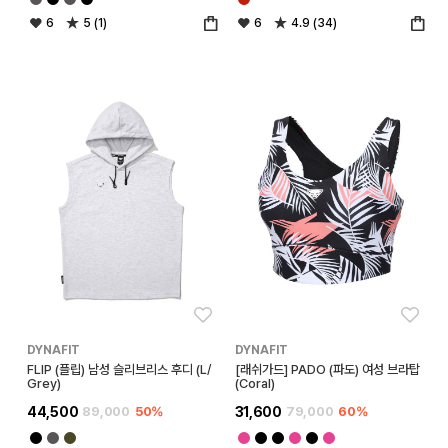
6
5 (1)
6
4.9 (34)
좋아요
좋아
DYNAFIT
DYNAFIT
FLIP (플립) 남성 슬리브리스 후디 (L/
[래쉬가드] PADO (파도) 여성 브라탑
Grey)
(Coral)
44,500
89,000
50%
31,600
79,000
60%