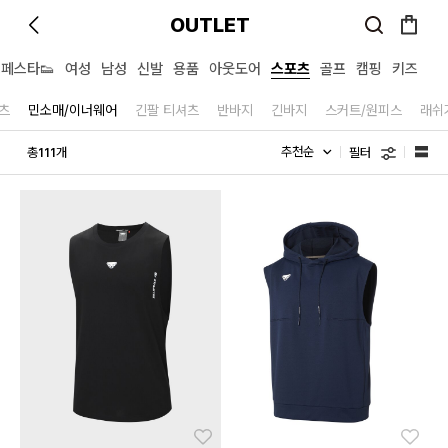
OUTLET
페스타👟
여성
남성
신발
용품
아웃도어
스포츠
골프
캠핑
키즈
츠
민소매/이너웨어
긴팔 티셔츠
반바지
긴바지
스커트/원피스
래쉬
필터
총
개
111
좋아요
좋아