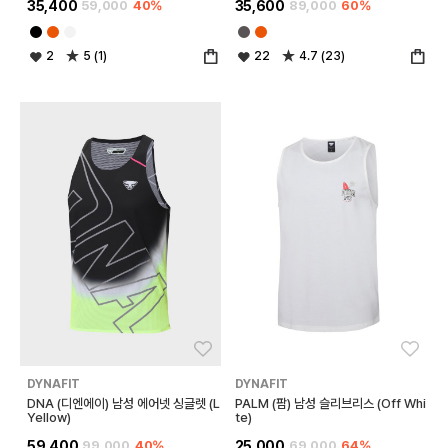
35,400
59,000
40%
35,600
89,000
60%
2
5 (1)
22
4.7 (23)
좋아요
좋아
DYNAFIT
DYNAFIT
DNA (디엔에이) 남성 에어넷 싱글렛 (L
PALM (팜) 남성 슬리브리스 (Off Whi
Yellow)
te)
59,400
99,000
40%
25,000
69,000
64%