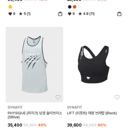
6
5 (1)
6
4.8 (11)
좋아요
좋아
DYNAFIT
DYNAFIT
PHYSIQUE (피지크) 남성 슬리브리스
LIFT (리프트) 여성 브라탑 (Black)
(SBlue)
35,400
59,000
40%
39,600
99,000
60%