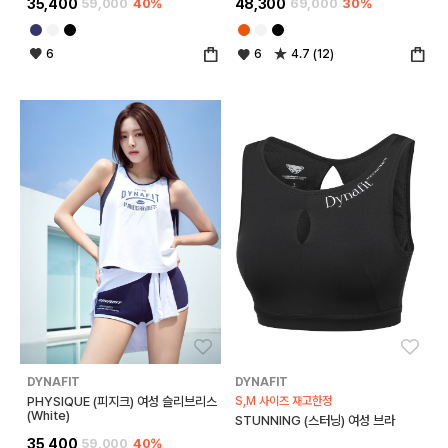
35,400
59,000
40%
48,300
69,000
30%
6
6
4.7 (12)
좋아요
좋아
DYNAFIT
DYNAFIT
PHYSIQUE (피지크) 여성 슬리브리스
S,M 사이즈 재고한정
(White)
STUNNING (스터닝) 여성 브라
35,400
59,000
40%