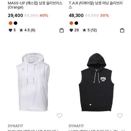
MASS-UP (매스업) 남성 슬리브리스
T.A.R (티에이알) 남성 러닝 슬리브리
(Orange)
스
29,400
49,000
40%
48,300
69,000
30%
5
4.5 (6)
26
5 (12)
좋아요
좋아
DYNAFIT
DYNAFIT