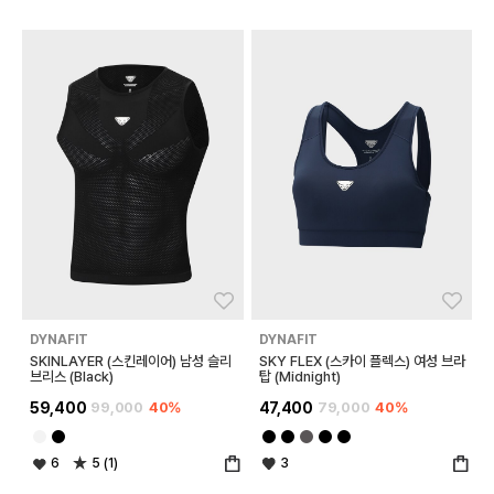
좋아요
좋아
DYNAFIT
DYNAFIT
SKINLAYER (스킨레이어) 남성 슬리
SKY FLEX (스카이 플렉스) 여성 브라
브리스 (Black)
탑 (Midnight)
59,400
99,000
40%
47,400
79,000
40%
6
5 (1)
3