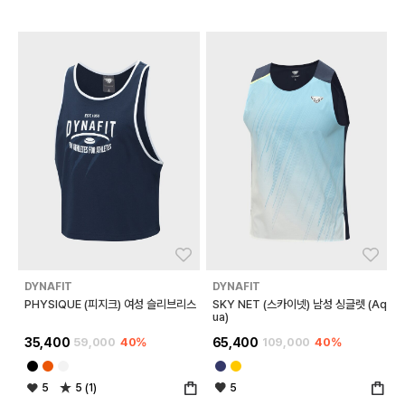
좋아요
좋아
DYNAFIT
DYNAFIT
PHYSIQUE (피지크) 여성 슬리브리스
SKY NET (스카이넷) 남성 싱글렛 (Aq
ua)
35,400
59,000
40%
65,400
109,000
40%
5
5 (1)
5