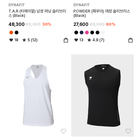
DYNAFIT
DYNAFIT
T.A.R (티에이알) 남성 러닝 슬리브리
POWDER (파우더) 여성 슬리브리스
스 (Black)
(Black)
48,300
69,000
30%
27,600
69,000
60%
18
5 (12)
13
4.9 (7)
좋아요
좋아