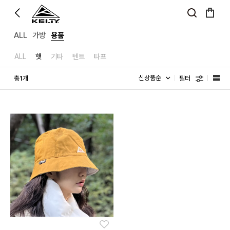
ALL
가방
용품
ALL
햇
기타
텐트
타프
필터
총
개
1
좋아요