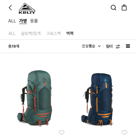
ALL
가방
용품
ALL
슬링백/힙색
크로스백
백팩
필터
총
개
19
좋아요
좋아