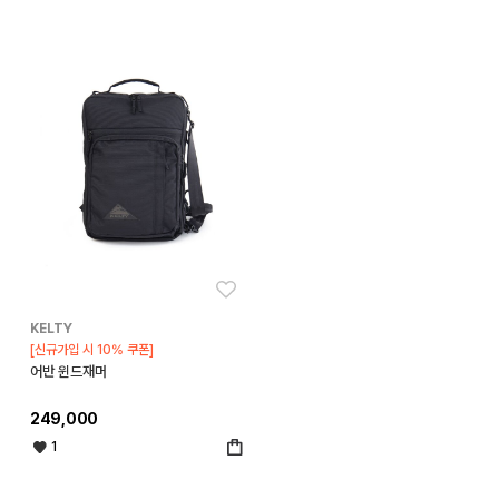
좋아요
KELTY
[신규가입 시 10% 쿠폰]
어반 윈드재머
249,000
1