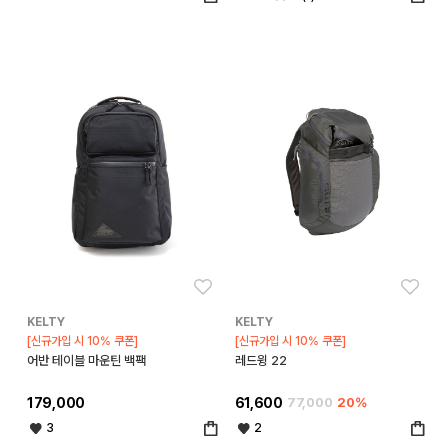
좋아요
좋아
KELTY
KELTY
[신규가입 시 10% 쿠폰]
[신규가입 시 10% 쿠폰]
어반 테이블 마운틴 백팩
레드윙 22
179,000
61,600
77,000
20%
3
2