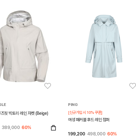
GLE
PING
[신규가입 시 10% 쿠폰]
즈핏 빅토리 레인 자켓 (Beige)
여성 패커블 후드 레인 점퍼
389,000
60%
199,200
498,000
60%