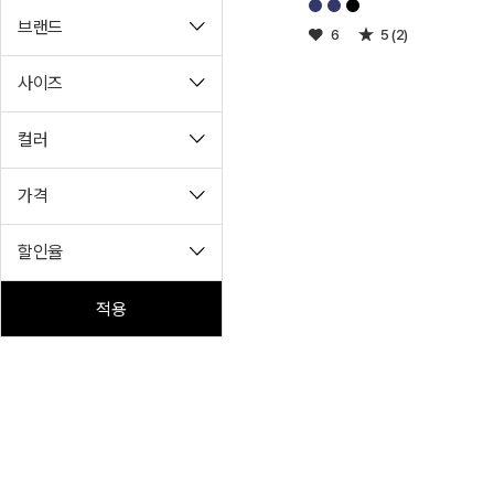
브랜드
6
5 (2)
사이즈
컬러
가격
할인율
적용