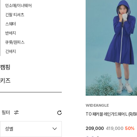
민소매/이너웨어
긴팔 티셔츠
스웨터
반바지
큐롯/원피스
긴바지
캠핑
키즈
WIDEANGLE
필터
TO 패커블 레인가드웨어 L (R/Bl
성별
209,000
419,000
50%