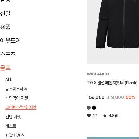
신발
용품
아웃도어
스포츠
골프
WIDEANGLE
ALL
TO 에센셜 레인자켓 M (Black)
슈즈페스타👟
159,000
319,000
50%
바람막이 자켓
고어텍스/방수 자켓
17
4.8 (6)
일반 자켓
베스트
반팔 티셔츠