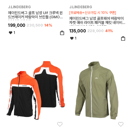
J.LINDEBERG
J.LINDEBERG
제이린드버그 골프 남성 Ulf 크루넥 윈
[무료배송+신규가입 시 10% 쿠폰]
드브레이커 바람막이 브린들 (GMOW
제이린드버그 남성 골프웨어 바람막이
14446-U144)
자켓 애쉬 라이트 패커블 재킷 네이비
199,000
230,500
14%
(GMOW09450-6855)
135,000
228,000
41%
1
1
좋아요
좋아