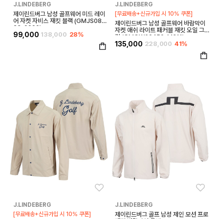
J.LINDEBERG
J.LINDEBERG
제이린드버그 남성 골프웨어 미드 레이
[무료배송+신규가입 시 10% 쿠폰]
어 자켓 자비스 재킷 블랙 (GMJS089
제이린드버그 남성 골프웨어 바람막이
23-9999)
자켓 애쉬 라이트 패커블 재킷 오일 그
99,000
138,000
28%
린 (GMOW09450-M311)
135,000
228,000
41%
좋아요
좋아
J.LINDEBERG
J.LINDEBERG
[무료배송+신규가입 시 10% 쿠폰]
제이린드버그 골프 남성 제인 모션 프로