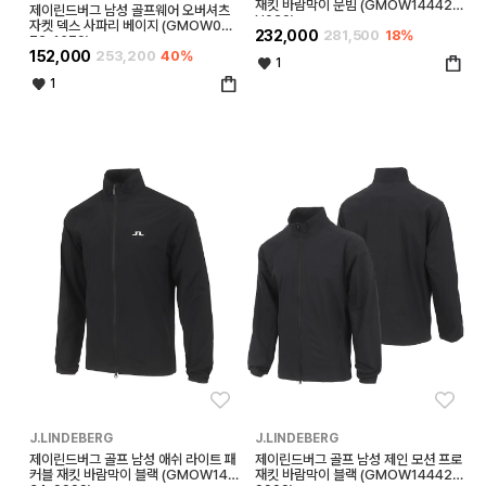
재킷 바람막이 문빔 (GMOW14442-
제이린드버그 남성 골프웨어 오버셔츠
U029)
자켓 덱스 사파리 베이지 (GMOW094
232,000
281,500
18%
72-1679)
152,000
253,200
40%
1
1
좋아요
좋아
J.LINDEBERG
J.LINDEBERG
제이린드버그 골프 남성 애쉬 라이트 패
제이린드버그 골프 남성 제인 모션 프로
커블 재킷 바람막이 블랙 (GMOW144
재킷 바람막이 블랙 (GMOW14442-