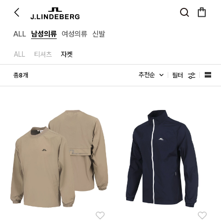
ALL
남성의류
여성의류
신발
ALL
티셔츠
자켓
필터
총
개
8
좋아요
좋아