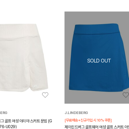
BERG
J.LINDEBERG
[무료배송+신규가입 시 10% 쿠폰]
 골프 여성 아리야 스커트 문빔 (G
76-U029)
제이린드버그 골프웨어 여성 골프 스커트 아