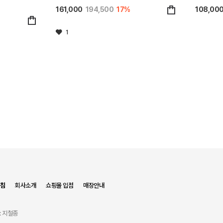
O587)
161,000
194,500
17%
108,00
1
침
회사소개
쇼핑몰 입점
매장안내
: 지철종