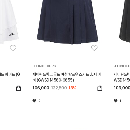
J.LINDEBERG
J.LINDE
트 화이트 (G
제이린드버그 골프 여성 할로우 스커트 JL 네이
제이린드버그
비 (GWSD14580-6855)
WSD145
106,000
122,500
13%
106,00
2
1