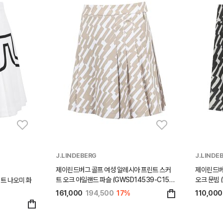
J.LINDEBERG
J.LINDE
제이린드버그 골프 여성 알레시아 프린트 스커
제이린드버
트 오크 아일랜드 파슬 (GWSD14539-C15
오크 문빔 (
트 나오미 화
0)
161,000
194,500
17%
110,000