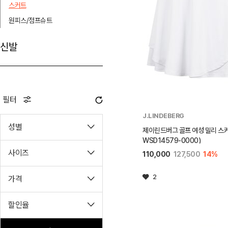
스커트
원피스/점프슈트
신발
필터
J.LINDEBERG
성별
제이린드버그 골프 여성 밀리 스커
WSD14579-0000)
사이즈
110,000
127,500
14%
2
가격
할인율