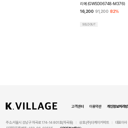
리에 (GWSD06748-M376)
16,200
91,200
82%
SOLD OUT
고객센터
이용약관
개인정보처리방
주소:서울시 강남구 자곡로 174-14 801호(자곡동)
상호:(주)더케이커넥트
대표이사 
|
|