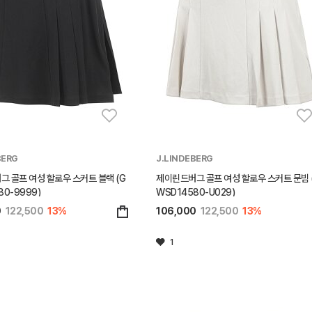
BERG
J.LINDEBERG
 골프 여성 할로우 스커트 블랙 (G
제이린드버그 골프 여성 할로우 스커트 문빔 
80-9999)
WSD14580-U029)
0
122,500
13%
106,000
122,500
13%
1