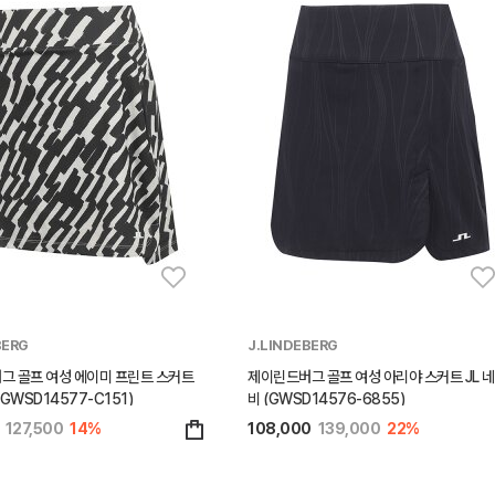
BERG
J.LINDEBERG
그 골프 여성 에이미 프린트 스커트
제이린드버그 골프 여성 아리야 스커트 JL 
GWSD14577-C151)
비 (GWSD14576-6855)
127,500
14%
108,000
139,000
22%