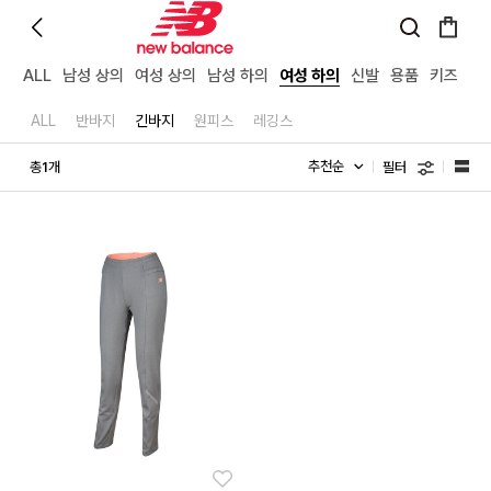
ALL
남성 상의
여성 상의
남성 하의
여성 하의
신발
용품
키즈
ALL
반바지
긴바지
원피스
레깅스
필터
총
개
1
좋아요