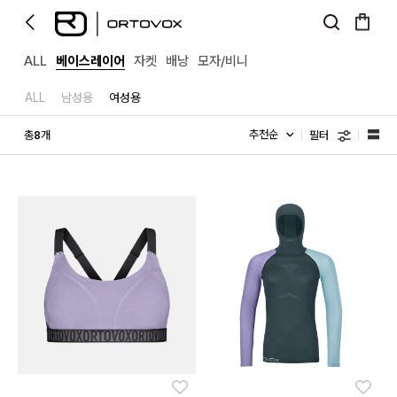
ALL
베이스레이어
자켓
배낭
모자/비니
ALL
남성용
여성용
필터
총
개
8
좋아요
좋아