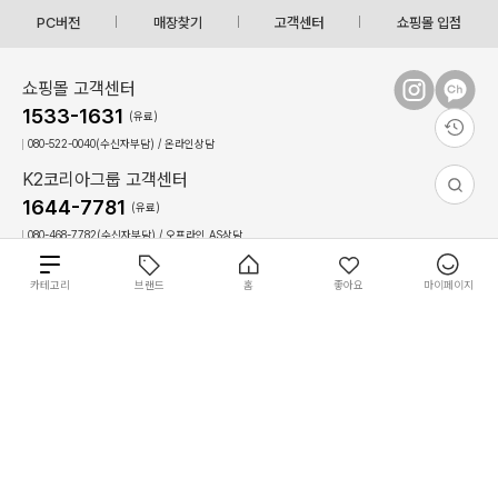
PC버전
매장찾기
고객센터
쇼핑몰 입점
쇼핑몰 고객센터
1533-1631
(유료)
080-522-0040(수신자부담) / 온라인상담
K2코리아그룹 고객센터
1644-7781
(유료)
080-468-7782(수신자부담) / 오프라인,AS상담
상담시간 : 09:00 ~ 17:30(토,일, 공휴일 휴무)
점심시간 : 12:30 ~ 13:30(상담불가)
총
카테고리
브랜드
홈
좋아요
마이페이지
8
0
개
개
상
이용약관
개인정보 처리방침
회사 소개
필
필
원
COPYRIGHT(C)2022 The K-connect Co.,Ltd ALL RIGHTS RESERVED.
별도 주문 안내
재입고 알림 신청
품
상
상
장바구니
바로구매
터
터
금
K.VILLAGE에서 판매되는 일부 상품은 입점한 개별 판매자가 판매하며, K.VILLAGE는 해
품
품
사이즈를 선택하세요.
당 상품의 통신판매중개자로서 거래에 대한 책임을 지지 않습니다.
액
성별
성별
K.VILLAGE에서 배송되는 제품은 온라인 창고와 오프라인 매장에서 출고되고 있습
전체 초기화
전체 초기화
적용
적용
K.VILLAGE
니다.
휴대폰번호
*
필터
사이즈
브랜드
온라인 창고에서 일괄 배송되는 경우에는 구분없이 주문이 가능하나 오프라인 매장
에서 배송되는 경우에는 1개씩 별도 주문이 필요합니다.