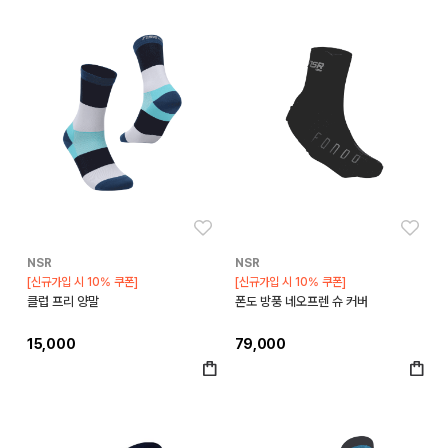
좋아요
좋아
NSR
NSR
[신규가입 시 10% 쿠폰]
[신규가입 시 10% 쿠폰]
클럽 프리 양말
폰도 방풍 네오프렌 슈 커버
15,000
79,000