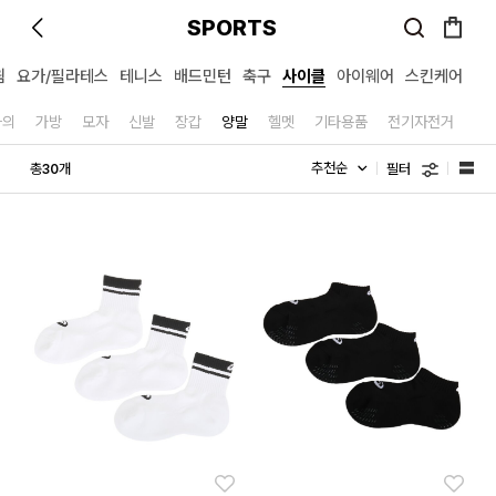
SPORTS
윔
요가/필라테스
테니스
배드민턴
축구
사이클
아이웨어
스킨케어
하의
가방
모자
신발
장갑
양말
헬멧
기타용품
전기자전거
필터
총
개
30
좋아요
좋아