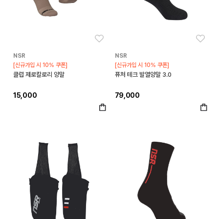
좋아요
좋아
NSR
NSR
[신규가입 시 10% 쿠폰]
[신규가입 시 10% 쿠폰]
클럽 제로칼로리 양말
퓨처 테크 발열양말 3.0
15,000
79,000