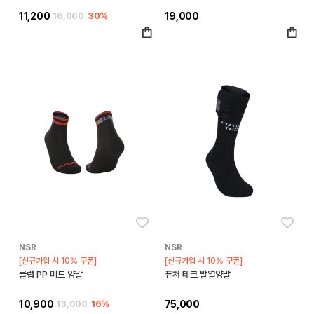
11,200
16,000
30%
19,000
좋아요
좋아
NSR
NSR
[신규가입 시 10% 쿠폰]
[신규가입 시 10% 쿠폰]
클럽 PP 미드 양말
퓨처 테크 발열양말
10,900
13,000
16%
75,000