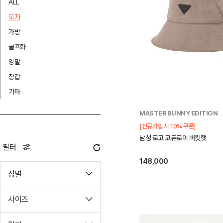
ALL
모자
가방
골프화
양말
장갑
기타
MASTER BUNNY EDITION
[신규가입 시 10% 쿠폰]
남성 로고 코듀로이 버킷햇
필터
148,000
성별
사이즈