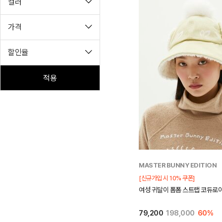
컬러
가격
할인율
적용
MASTER BUNNY EDITION
[신규가입 시 10% 쿠폰]
여성 귀달이 폼폼 스트랩 코듀로
79,200
198,000
60%