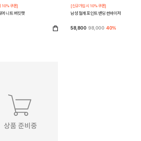
 10% 쿠폰]
[신규가입 시 10% 쿠폰]
워머 니트 버킷햇
남성 절개 포인트 밴딩 썬바이저
0
58,800
98,000
40%