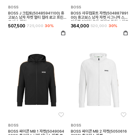
BOSS
BOSS
BOSS J 크립토(50485941100) 휴
BOSS 사무컴포트 자켓(504887891
고보스 남자 자켓 멀티 컬러 로고 프린
00) 휴고보스 남자 자켓 시그니처 스트
트 방수 재킷
라이프 디테일 코튼 블렌드 집업 스웨트
507,500
725,000
30%
셔츠
364,000
520,000
30%
좋아요
좋아
BOSS
BOSS
BOSS 싸이콘 MB 1 자켓(5049064
BOSS 싸이콘 MB 2 자켓(5050616