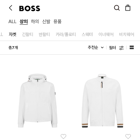
ALL
상의
하의
신발
용품
LL
자켓
긴팔티
반팔티
카라/폴로티
스웨터
이너웨어
비치웨어
필터
총
개
7
좋아요
좋아