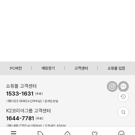
PC버전
매장찾기
고객센터
쇼핑몰 입점
쇼핑몰 고객센터
1533-1631
(유료)
080-522-0040(수신자부담) / 온라인상담
K2코리아그룹 고객센터
1644-7781
(유료)
080-468-7782(수신자부담) / 오프라인,AS상담
상담시간 : 09:00 ~ 17:30(토,일, 공휴일 휴무)