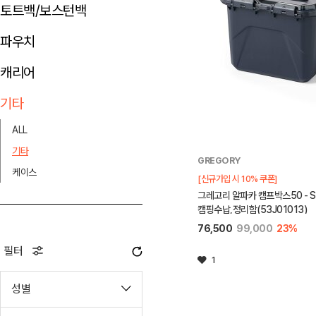
토트백/보스턴백
파우치
캐리어
기타
ALL
기타
GREGORY
케이스
[신규가입 시 10% 쿠폰]
그레고리 알파카 캠프박스50 - SL
캠핑수납,정리함(53J01013)
76,500
99,000
23%
필터
1
성별