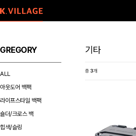
기타
GREGORY
총
3
개
ALL
아웃도어 백팩
라이프스타일 백팩
숄더/크로스 백
힙색/슬링