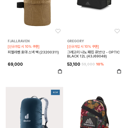
좋아요
좋아
FJALLRAVEN
GREGORY
[신규가입 시 10% 쿠폰]
[신규가입 시 10% 쿠폰]
피엘라벤 호야 스낵 백 (23200311)
그레고리 나노 패킹 큐브12 - OPTIC
BLACK 12L (43J69048)
69,000
53,100
59,000
10%