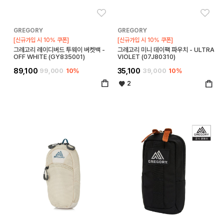
좋아요
좋아
GREGORY
GREGORY
[신규가입 시 10% 쿠폰]
[신규가입 시 10% 쿠폰]
그레고리 레이디버드 투웨이 버켓백 -
그레고리 미니 데이팩 파우치 - ULTRA
OFF WHITE (GY835001)
VIOLET (07J80310)
89,100
99,000
10%
35,100
39,000
10%
2