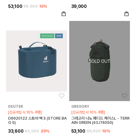
53,100
59,000
10%
39,000
좋아요
좋아
DEUTER
GREGORY
[신규가입 시 10% 쿠폰]
[신규가입 시 10% 쿠폰]
D6920122 스토어 백 S (STORE BA
그레고리 나노 패디드 케이스L - TERR
G S)
AIN GREEN (43J74050)
33,600
42,000
20%
53,100
59,000
10%