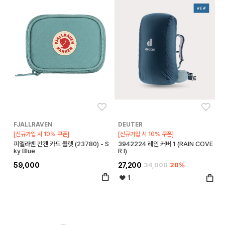
좋아요
좋아
FJALLRAVEN
DEUTER
[신규가입 시 10% 쿠폰]
[신규가입 시 10% 쿠폰]
피엘라벤 칸켄 카드 월렛 (23780) - S
3942224 레인 커버 1 (RAIN COVE
ky Blue
R I)
59,000
27,200
34,000
20%
1