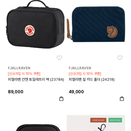
좋아요
좋아
FJALLRAVEN
FJALLRAVEN
[신규가입 시 10% 쿠폰]
[신규가입 시 10% 쿠폰]
피엘라벤 칸켄 토일레트리 백 (23784)
피엘라벤 짚 카드 홀더 (24218)
89,000
49,000