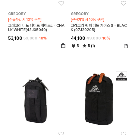
좋아요
좋아
GREGORY
GREGORY
[신규가입 시 10% 쿠폰]
[신규가입 시 10% 쿠폰]
그레고리 나노 패디드 케이스L - CHA
그레고리 퀵 패디드 케이스 S - BLAC
LK WHITE(43J05040)
K (07J29205)
53,100
59,000
10%
44,100
49,000
10%
5
5 (1)
좋아요
좋아