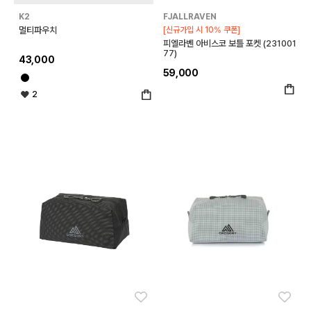
K2
FJALLRAVEN
멀티파우치
[신규가입 시 10% 쿠폰]
피엘라벤 아비스코 보틀 포켓 (231001
77)
43,000
59,000
2
좋아요
좋아