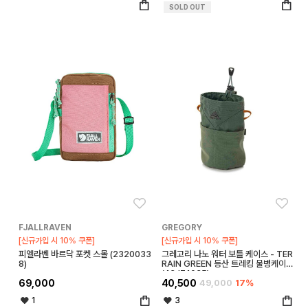
SOLD OUT
좋아요
좋아
FJALLRAVEN
GREGORY
[신규가입 시 10% 쿠폰]
[신규가입 시 10% 쿠폰]
피엘라벤 바르닥 포켓 스몰 (2320033
그레고리 나노 워터 보틀 케이스 - TER
8)
RAIN GREEN 등산 트레킹 물병케이스
(43J74035)
69,000
40,500
49,000
17%
1
3