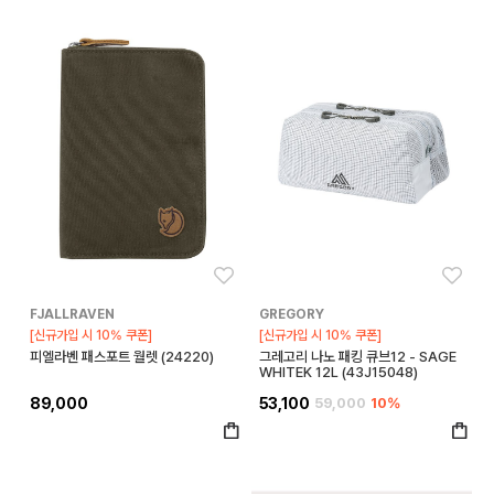
좋아요
좋아
FJALLRAVEN
GREGORY
[신규가입 시 10% 쿠폰]
[신규가입 시 10% 쿠폰]
피엘라벤 패스포트 월렛 (24220)
그레고리 나노 패킹 큐브12 - SAGE
WHITEK 12L (43J15048)
89,000
53,100
59,000
10%