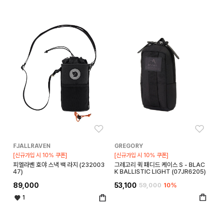
좋아요
좋아
FJALLRAVEN
GREGORY
[신규가입 시 10% 쿠폰]
[신규가입 시 10% 쿠폰]
피엘라벤 호야 스낵 백 라지 (232003
그레고리 퀵 패디드 케이스 S - BLAC
47)
K BALLISTIC LIGHT (07JR6205)
89,000
53,100
59,000
10%
1