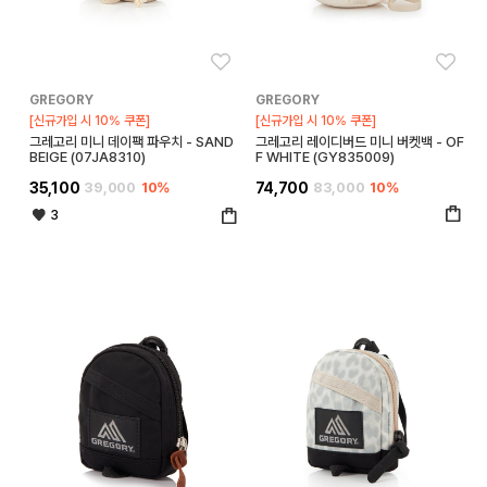
좋아요
좋아
GREGORY
GREGORY
[신규가입 시 10% 쿠폰]
[신규가입 시 10% 쿠폰]
그레고리 미니 데이팩 파우치 - SAND
그레고리 레이디버드 미니 버켓백 - OF
BEIGE (07JA8310)
F WHITE (GY835009)
35,100
39,000
10%
74,700
83,000
10%
3