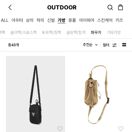
OUTDOOR
ALL
아우터
상의
하의
신발
가방
용품
아이웨어
스킨케어
키즈
백팩
숄더백/크로스백
토트백/짐백
슬링백/힙색
파우치
기타가방
필터
총
개
43
좋아요
좋아