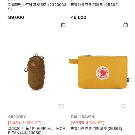
피엘라벤 바르닥 포켓 라지 (2320033
피엘라벤 칸켄 기어 백 (25862)
9)
89,000
49,000
좋아요
좋아
GREGORY
FJALLRAVEN
[신규가입 시 10% 쿠폰]
[신규가입 시 10% 쿠폰]
그레고리 나노 패디드 케이스L - MOA
피엘라벤 칸켄 기어 포켓 (25863)
B TAN (43J23050)