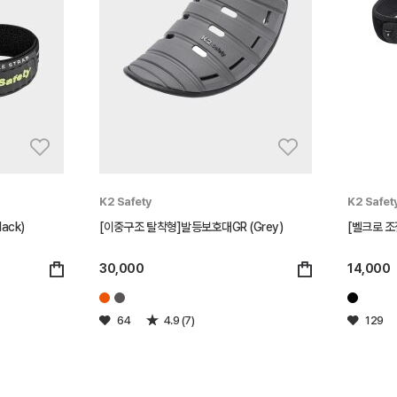
K2 Safety
K2 Safet
ack)
[이중구조 탈착형]발등보호대GR (Grey)
[벨크로 조
30,000
14,000
64
4.9 (7)
129