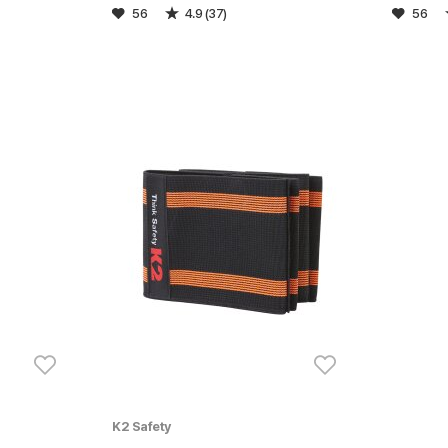
56
4.9 (37)
56
K2 Safety