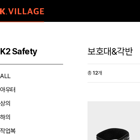
보호대&각반
K2 Safety
총
12
개
ALL
아우터
상의
하의
작업복