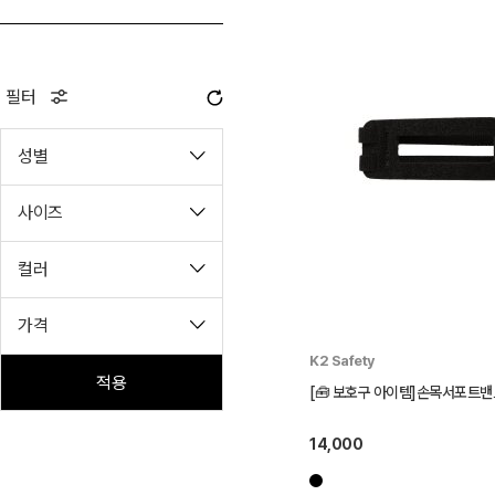
필터
성별
사이즈
컬러
가격
K2 Safety
적용
[🧰 보호구 아이템]손목서포트밴드 
14,000