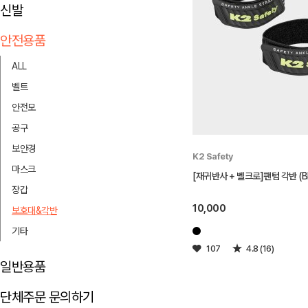
신발
안전용품
ALL
벨트
안전모
공구
보안경
K2 Safety
마스크
[재귀반사 + 벨크로]팬텀 각반 (Bl
장갑
10,000
보호대&각반
기타
107
4.8 (16)
일반용품
단체주문 문의하기