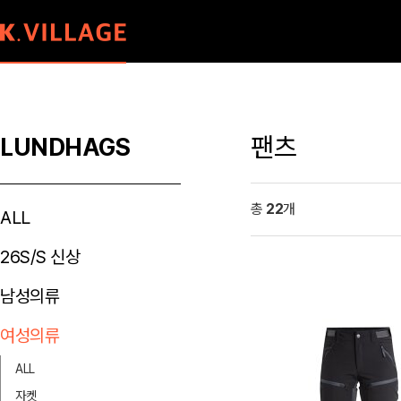
팬츠
LUNDHAGS
총
22
개
ALL
26S/S 신상
남성의류
여성의류
ALL
자켓