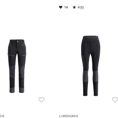
14
4 (1)
GS
LUNDHAGS