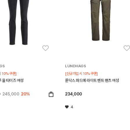
GS
LUNDHAGS
 10% 쿠폰]
[신규가입 시 10% 쿠폰]
 울 타이즈 여성
룬닥스 파드예 라이트 벤트 팬츠 여성
0
245,000
20%
234,000
4