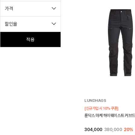
가격
할인율
적용
LUNDHAGS
[신규가입 시 10% 쿠폰]
룬닥스 마케 하이웨이스트 커브드
304,000
380,000
20%