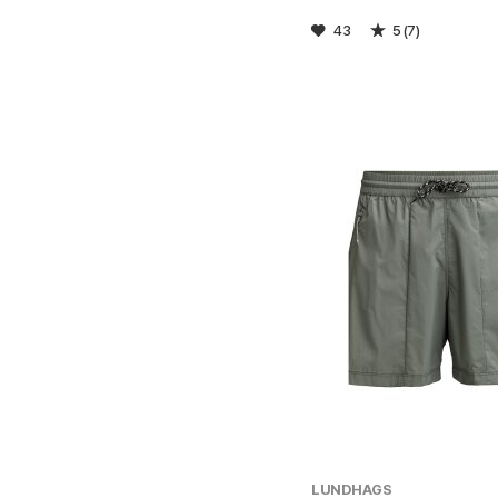
43
5 (7)
LUNDHAGS