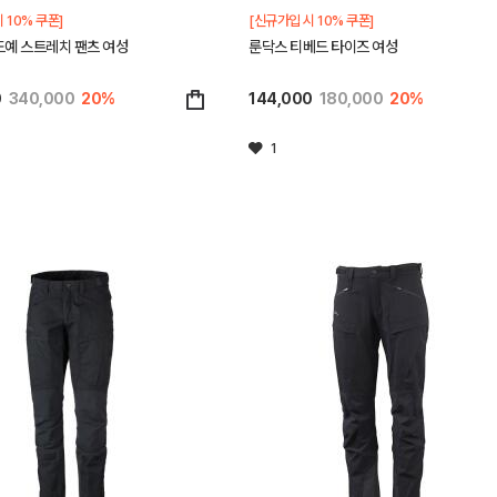
 10% 쿠폰]
[신규가입 시 10% 쿠폰]
드예 스트레치 팬츠 여성
룬닥스 티베드 타이즈 여성
0
340,000
20%
144,000
180,000
20%
1