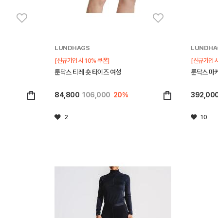
LUNDHAGS
LUNDHA
[신규가입 시 10% 쿠폰]
[신규가입 시
룬닥스 티레 숏 타이즈 여성
룬닥스 마케
84,800
106,000
20%
392,00
2
10