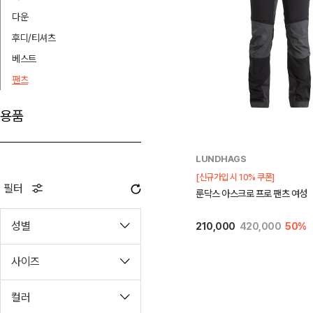
다운
후디/티셔츠
베스트
팬츠
용품
LUNDHAGS
[신규가입 시 10% 쿠폰]
필터
룬닥스 아스크로 프로 팬츠 여성
성별
210,000
420,000
50%
사이즈
컬러