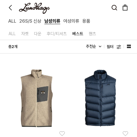
ALL
26S/S 신상
남성의류
여성의류
용품
ALL
자켓
다운
후디/티셔츠
베스트
팬츠
필터
총
개
2
좋아요
좋아