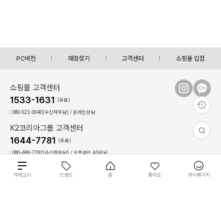
PC버전
매장찾기
고객센터
쇼핑몰 입점
쇼핑몰 고객센터
1533-1631
(유료)
080-522-0040(수신자부담) / 온라인상담
K2코리아그룹 고객센터
1644-7781
(유료)
080-468-7782(수신자부담) / 오프라인,AS상담
상담시간 : 09:00 ~ 17:30(토,일, 공휴일 휴무)
점심시간 : 12:30 ~ 13:30(상담불가)
총
카테고리
브랜드
홈
좋아요
마이페이지
56
0
개
상
이용약관
개인정보 처리방침
회사 소개
필
필
개
원
COPYRIGHT(C)2022 The K-connect Co.,Ltd ALL RIGHTS RESERVED.
별도 주문 안내
재입고 알림 신청
품
상
장바구니
바로구매
터
터
상
금
K.VILLAGE에서 판매되는 일부 상품은 입점한 개별 판매자가 판매하며, K.VILLAGE는 해
품
사이즈를 선택하세요.
품
당 상품의 통신판매중개자로서 거래에 대한 책임을 지지 않습니다.
액