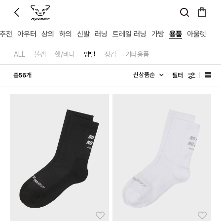
D추천
아우터
상의
하의
신발
러닝
트레일 러닝
가방
용품
아울렛
ALL
볼캡
햇/비니
양말
장갑
기타용품
필터
총
개
56
좋아요
좋아