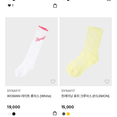
1
좋아요
좋아
DYNAFIT
DYNAFIT
WOMAN 라이트 롱삭스 (White)
트레이닝 호피 크루삭스 (P/LEMON)
19,000
15,000