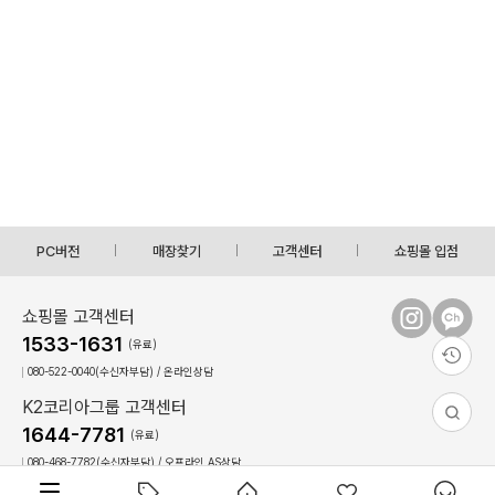
PC버전
매장찾기
고객센터
쇼핑몰 입점
쇼핑몰 고객센터
1533-1631
(유료)
080-522-0040(수신자부담) / 온라인상담
K2코리아그룹 고객센터
1644-7781
(유료)
080-468-7782(수신자부담) / 오프라인,AS상담
상담시간 : 09:00 ~ 17:30(토,일, 공휴일 휴무)