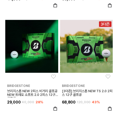
좋아요
좋아
BRIDGESTONE
BRIDGESTONE
브리지스톤 NEW 2피스 비거리 골프공
[3더즌] 브리지스톤 NEW TS 2.0 2피
NEW 트레오 소프트 2.0 2피스 12구
스 12구 골프공
골프공
29,000
40,000
28%
68,800
120,000
43%