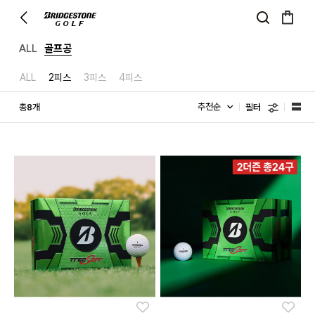
ALL
골프공
ALL
2피스
3피스
4피스
필터
총
개
8
좋아요
좋아