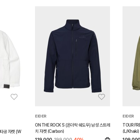
EIDER
EIDER
ON THE ROCK S (온더락 쉐도우) 남성 스트레
TOUR FR
치 자켓 (Carbon)
(L/Khaki)
공 자켓 (W
119,000
199,000
40%
109,00