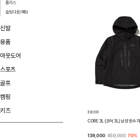
플리스
슬림다운/패딩
신발
용품
아웃도어
스포츠
골프
캠핑
키즈
EIDER
CORE 3L (코어 3L) 남성 방수 자켓
139,000
459,000
70%