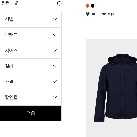
필터
40
5 (3)
성별
브랜드
사이즈
컬러
가격
할인율
적용