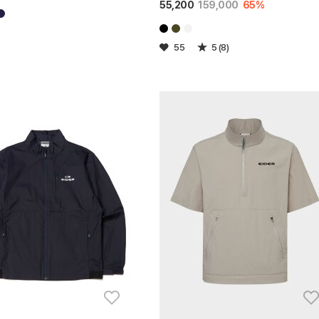
55,200
159,000
65%
55
5 (8)