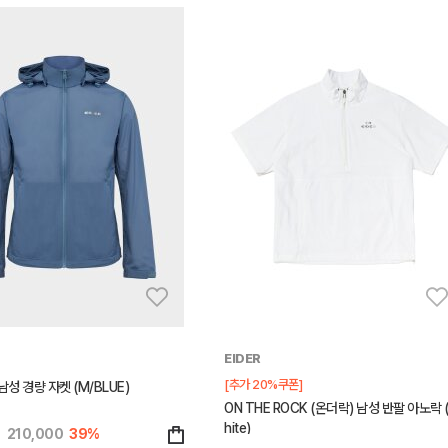
EIDER
[추가 20%쿠폰]
남성 경량 자켓 (M/BLUE)
ON THE ROCK (온더락) 남성 반팔 아노락 
hite)
0
210,000
39%