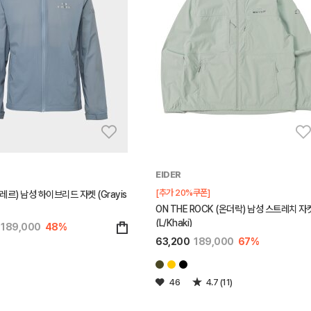
EIDER
[추가 20%쿠폰]
플레르) 남성 하이브리드 자켓 (Grayis
ON THE ROCK (온더락) 남성 스트레치 자
(L/Khaki)
189,000
48%
63,200
189,000
67%
46
4.7 (11)