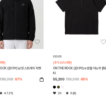
EIDER
쿠폰]
[추가 20%쿠폰]
 ROCK (온더락) 남성 스트레치 자켓
ON THE ROCK (온더락) α 반팔 아노락 (Bl
k)
189,000
67%
55,200
159,000
65%
4.7 (11)
20
5 (8)