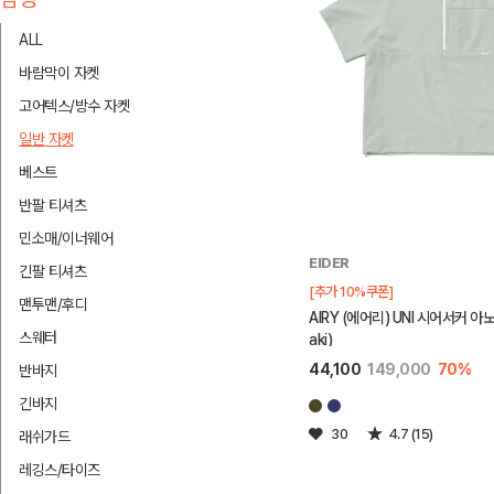
ALL
바람막이 자켓
고어텍스/방수 자켓
일반 자켓
베스트
반팔 티셔츠
민소매/이너웨어
EIDER
긴팔 티셔츠
[추가 10%쿠폰]
맨투맨/후디
AIRY (에어리) UNI 시어서커 아노
스웨터
aki)
44,100
149,000
70%
반바지
긴바지
30
4.7 (15)
래쉬가드
레깅스/타이즈