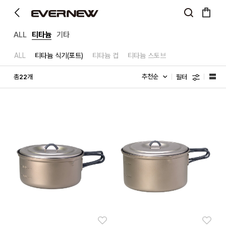
ALL
티타늄
기타
ALL
티타늄 식기(포트)
티타늄 컵
티타늄 스토브
필터
총
개
22
좋아요
좋아