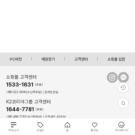
PC버전
매장찾기
고객센터
쇼핑몰 입점
쇼핑몰 고객센터
1533-1631
(유료)
080-522-0040(수신자부담) / 온라인상담
K2코리아그룹 고객센터
1644-7781
(유료)
080-468-7782(수신자부담) / 오프라인,AS상담
상담시간 : 09:00 ~ 17:30(토,일, 공휴일 휴무)
점심시간 : 12:30 ~ 13:30(상담불가)
총
카테고리
브랜드
홈
좋아요
마이페이지
22