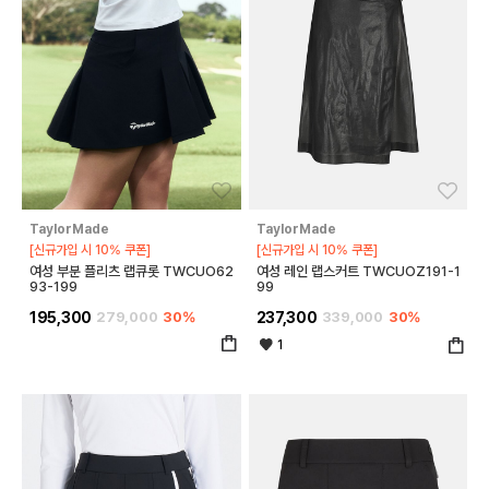
좋아요
좋아
TaylorMade
TaylorMade
[신규가입 시 10% 쿠폰]
[신규가입 시 10% 쿠폰]
여성 부분 플리츠 랩큐롯 TWCUO62
여성 레인 랩스커트 TWCUOZ191-1
93-199
99
195,300
279,000
30%
237,300
339,000
30%
1