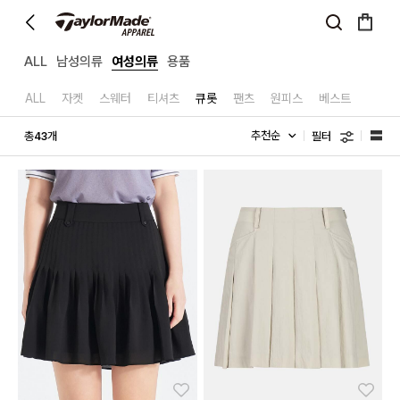
ALL
남성의류
여성의류
용품
ALL
자켓
스웨터
티셔츠
큐롯
팬츠
원피스
베스트
필터
총
개
43
좋아요
좋아