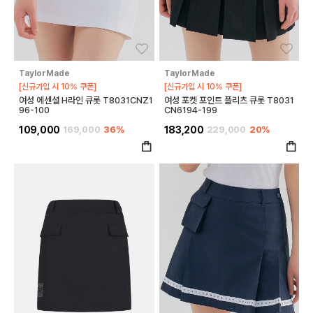
좋아요
좋아
TaylorMade
TaylorMade
[신규가입 시 10% 쿠폰]
[신규가입 시 10% 쿠폰]
여성 에센셜 H라인 큐롯 T8031CNZ1
여성 포켓 포인트 플리츠 큐롯 T8031
96-100
CN6194-199
109,000
169,000
36%
183,200
229,000
20%