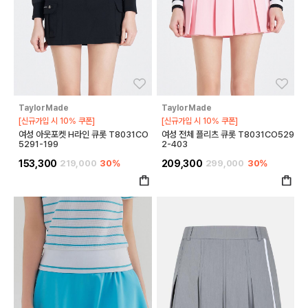
좋아요
좋아
TaylorMade
TaylorMade
[신규가입 시 10% 쿠폰]
[신규가입 시 10% 쿠폰]
여성 아웃포켓 H라인 큐롯 T8031CO
여성 전체 플리츠 큐롯 T8031CO529
5291-199
2-403
153,300
219,000
30%
209,300
299,000
30%