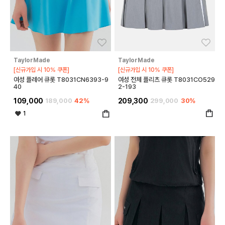
좋아요
좋아
TaylorMade
TaylorMade
[신규가입 시 10% 쿠폰]
[신규가입 시 10% 쿠폰]
여성 플레어 큐롯 T8031CN6393-9
여성 전체 플리츠 큐롯 T8031CO529
40
2-193
109,000
189,000
42%
209,300
299,000
30%
1