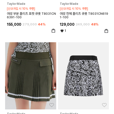
TaylorMade
TaylorMade
[신규가입 시 10% 쿠폰]
[신규가입 시 10% 쿠폰]
여성 부분 플리츠 포켓 큐롯 T8031CN
여성 전체 플리츠 큐롯 T8031CN619
6391-100
1-100
155,000
279,000
44%
129,000
249,000
48%
1
좋아요
좋아