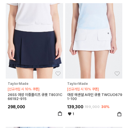
좋아요
좋아
TaylorMade
TaylorMade
[신규가입 시 10% 쿠폰]
[신규가입 시 10% 쿠폰]
26SS 여성 이중플리츠 큐롯 T8031C
여성 에센셜 A라인 큐롯 TWCUO679
66192-915
1-100
298,000
139,300
199,000
30%
1