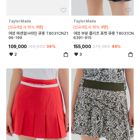
좋아요
좋아
TaylorMade
TaylorMade
[신규가입 시 10% 쿠폰]
[신규가입 시 10% 쿠폰]
여성 에센셜 H라인 큐롯 T8031CNZ1
여성 부분 플리츠 포켓 큐롯 T8031CN
96-199
6391-915
109,000
169,000
36%
155,000
279,000
44%
2
3