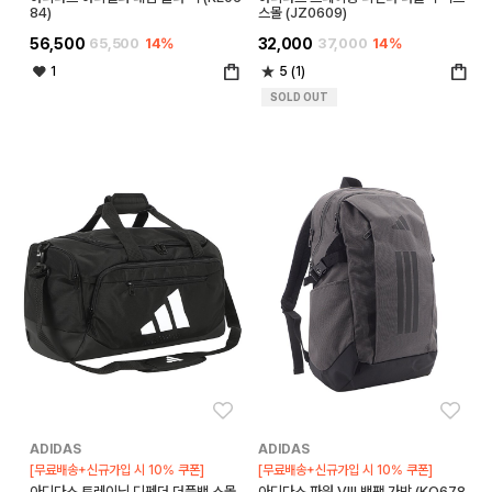
84)
스몰 (JZ0609)
56,500
65,500
14%
32,000
37,000
14%
1
5 (1)
SOLD OUT
좋아요
좋아
ADIDAS
ADIDAS
[무료배송+신규가입 시 10% 쿠폰]
[무료배송+신규가입 시 10% 쿠폰]
아디다스 트레이닝 디펜더 더플백 스몰
아디다스 파워 VIII 백팩 가방 (KQ678