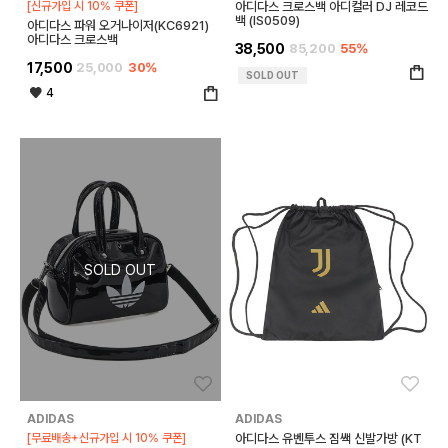
[신규가입 시 10% 쿠폰]
아디다스 크로스백 아디컬러 DJ 레코드
백 (IS0509)
아디다스 파워 오거나이저(KC6921)
아디다스 크로스백
38,500
85,200
55%
17,500
25,000
30%
SOLD OUT
4
좋아요
좋아
ADIDAS
ADIDAS
[무료배송+신규가입 시 10% 쿠폰]
아디다스 유벤투스 짐쌕 신발가방 (KT