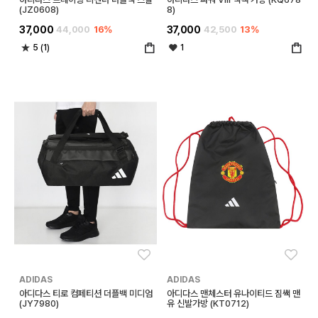
(JZ0608)
8)
37,000
44,000
16%
37,000
42,500
13%
5 (1)
1
좋아요
좋아
ADIDAS
ADIDAS
아디다스 티로 컴페티션 더플백 미디엄
아디다스 맨체스터 유나이티드 짐쌕 맨
(JY7980)
유 신발가방 (KT0712)