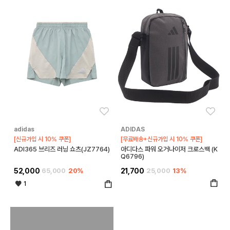
좋아요
좋아
adidas
ADIDAS
[신규가입 시 10% 쿠폰]
[무료배송+신규가입 시 10% 쿠폰]
ADI365 브리즈 러닝 쇼츠(JZ7764)
아디다스 파워 오거나이저 크로스백 (K
Q6796)
52,000
65,000
20%
21,700
25,000
13%
1