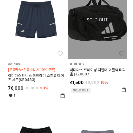
좋아요
좋아
adidas
ADIDAS
[무료배송+신규가입 시 10% 쿠폰]
아디다스 트레이닝 디펜더 더플백 미디
움 (JZ0607)
아디다스 테니스 히트레디 쇼츠 & 타이
츠 세트(KR0483)
41,500
49,000
15%
76,000
95,000
20%
SOLD OUT
1