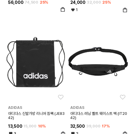
56,000
74,500
25%
24,000
32,000
25%
1
좋아요
좋아
ADIDAS
ADIDAS
아디다스 신발가방 리니어 짐쌕 (JE83
아디다스 러닝 벨트 웨이스트 백 (IT20
42)
42)
13,500
15,000
10%
32,500
39,000
17%
3
2