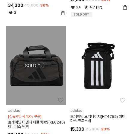
34,300
49,000
30%
24
4.7 (17)
3
SOLD OUT
좋아요
좋아
adidas
adidas
[신규가입 시 10% 쿠폰]
트레이닝 오거나이저(HT4752) 아디
다스 크로스백
트레이닝 디펜더 더플백 XS(KE6245)
아디다스 팀백
15,300
25,000
39%