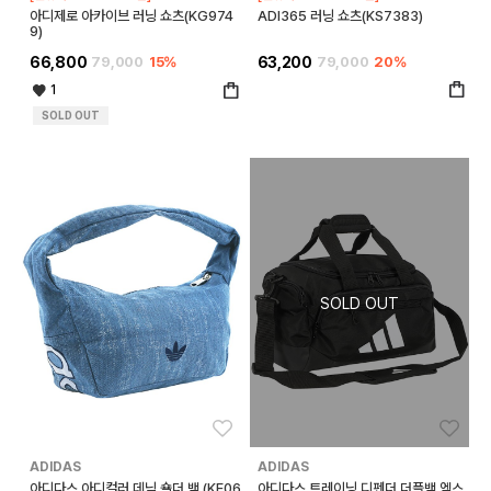
아디제로 아카이브 러닝 쇼츠(KG974
ADI365 러닝 쇼츠(KS7383)
9)
66,800
79,000
15%
63,200
79,000
20%
1
SOLD OUT
좋아요
좋아
ADIDAS
ADIDAS
아디다스 아디컬러 데님 숄더 백 (KE06
아디다스 트레이닝 디펜더 더플백 엑스