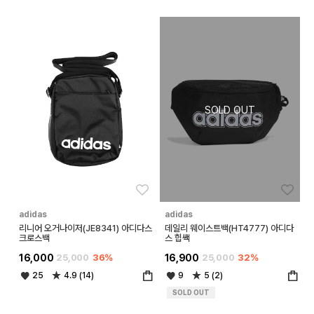
좋아요
좋아
adidas
adidas
리니어 오거나이저(JE8341) 아디다스
데일리 웨이스트백(HT4777) 아디다
크로스백
스 힙쌕
16,000
25,000
36%
16,900
25,000
32%
25
4.9 (14)
9
5 (2)
SOLD OUT