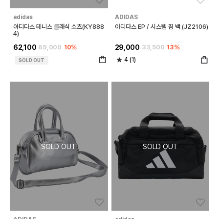
adidas
ADIDAS
아디다스 테니스 클래식 쇼츠(KY888
아디다스 EP / 시스템 짐 백 (JZ2106)
4)
62,100
69,000
10%
29,000
33,500
13%
4 (1)
SOLD OUT
좋아요
좋아