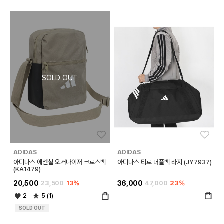
좋아요
좋아
ADIDAS
ADIDAS
아디다스 에센셜 오거나이저 크로스백
아디다스 티로 더플백 라지 (JY7937)
(KA1479)
20,500
23,500
13%
36,000
47,000
23%
2
5 (1)
SOLD OUT