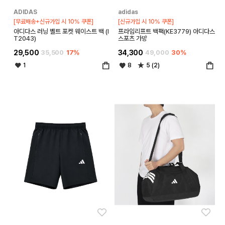
ADIDAS
adidas
[무료배송+신규가입 시 10% 쿠폰]
[신규가입 시 10% 쿠폰]
아디다스 러닝 벨트 포켓 웨이스트 백 (I
프라임리프트 백팩(KE3779) 아디다스
T2043)
스포츠 가방
29,500
35,500
17%
34,300
49,000
30%
1
8
5 (2)
좋아요
좋아