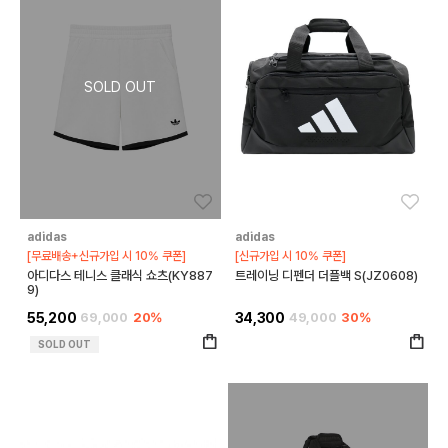
좋아요
좋아
adidas
adidas
[무료배송+신규가입 시 10% 쿠폰]
[신규가입 시 10% 쿠폰]
아디다스 테니스 클래식 쇼츠(KY887
트레이닝 디펜더 더플백 S(JZ0608)
9)
55,200
69,000
20%
34,300
49,000
30%
SOLD OUT