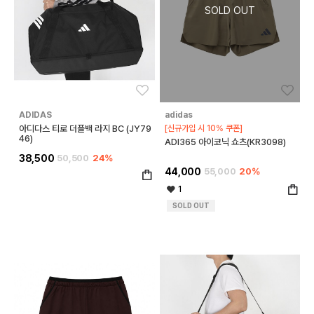
좋아요
좋아
ADIDAS
adidas
아디다스 티로 더플백 라지 BC (JY79
[신규가입 시 10% 쿠폰]
46)
ADI365 아이코닉 쇼츠(KR3098)
38,500
50,500
24%
44,000
55,000
20%
1
SOLD OUT