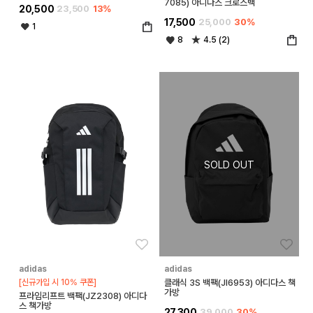
7085) 아디다스 크로스백
20,500
23,500
13%
17,500
25,000
30%
1
8
4.5 (2)
좋아요
좋아
adidas
adidas
[신규가입 시 10% 쿠폰]
클래식 3S 백팩(JI6953) 아디다스 책
가방
프라임리프트 백팩(JZ2308) 아디다
스 책가방
27,300
39,000
30%