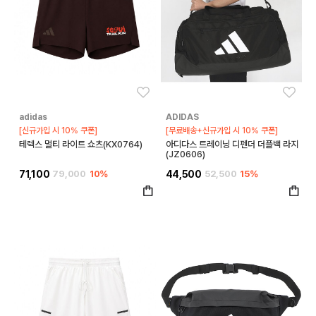
좋아요
좋아
adidas
ADIDAS
[신규가입 시 10% 쿠폰]
[무료배송+신규가입 시 10% 쿠폰]
테렉스 멀티 라이트 쇼츠(KX0764)
아디다스 트레이닝 디펜더 더플백 라지
(JZ0606)
71,100
79,000
10%
44,500
52,500
15%