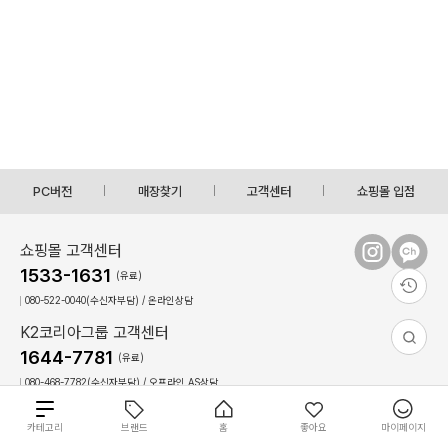
PC버전
매장찾기
고객센터
쇼핑몰 입점
쇼핑몰 고객센터
1533-1631
(유료)
080-522-0040(수신자부담) / 온라인상담
K2코리아그룹 고객센터
1644-7781
(유료)
080-468-7782(수신자부담) / 오프라인,AS상담
상담시간 : 09:00 ~ 17:30(토,일, 공휴일 휴무)
점심시간 : 12:30 ~ 13:30(상담불가)
총
카테고리
브랜드
홈
좋아요
마이페이지
61
0
개
이용약관
개인정보 처리방침
회사 소개