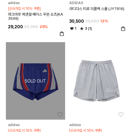
adidas
ADIDAS
[신규가입 시 10% 쿠폰]
아디다스 티로 더플백 스몰 (JY7916)
워크아웃 에센셜 베이스 우븐 쇼츠(KA
3549)
30,500
35,000
13%
29,200
39,000
25%
1
3 (1)
좋아요
좋아
adidas
adidas
[신규가입 시 10% 쿠폰]
[신규가입 시 10% 쿠폰]