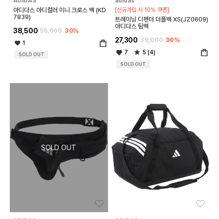
ADIDAS
adidas
아디다스 아디컬러 미니 크로스 백 (KD
[신규가입 시 10% 쿠폰]
7839)
트레이닝 디펜더 더플백 XS(JZ0609)
아디다스 팀백
38,500
55,000
30%
27,300
39,000
30%
1
7
5 (4)
SOLD OUT
SOLD OUT
좋아요
좋아