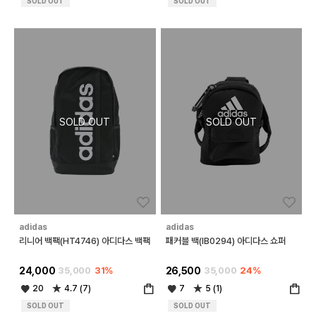
SOLD OUT
SOLD OUT
좋아요
좋아
adidas
adidas
리니어 백팩(HT4746) 아디다스 백팩
패커블 백(IB0294) 아디다스 쇼퍼
24,000
35,000
31%
26,500
35,000
24%
20
4.7 (7)
7
5 (1)
SOLD OUT
SOLD OUT