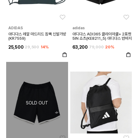
좋아요
좋아
ADIDAS
adidas
아디다스 레알 마드리드 짐쌕 신발가방
아디다스 ADI365 클라이마쿨+ 2포켓
(KR7559)
5IN 쇼츠(KE8211_5) 아디다스 반바지
25,500
29,500
14%
63,200
79,000
20%
좋아요
좋아