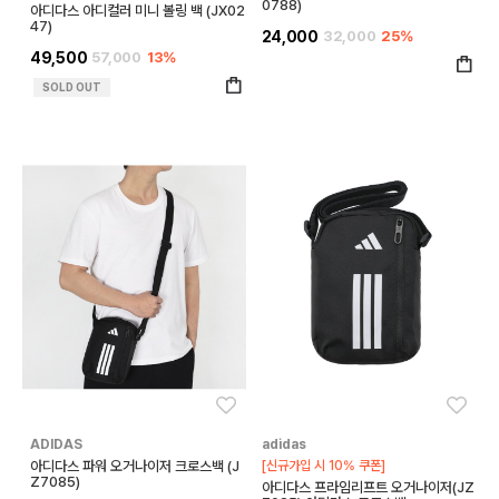
0788)
아디다스 아디컬러 미니 볼링 백 (JX02
47)
24,000
32,000
25%
49,500
57,000
13%
SOLD OUT
좋아요
좋아
ADIDAS
adidas
아디다스 파워 오거나이저 크로스백 (J
[신규가입 시 10% 쿠폰]
Z7085)
아디다스 프라임리프트 오거나이저(JZ