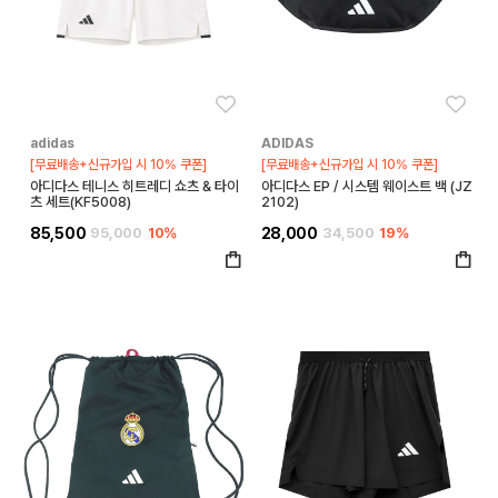
좋아요
좋아
adidas
ADIDAS
[무료배송+신규가입 시 10% 쿠폰]
[무료배송+신규가입 시 10% 쿠폰]
아디다스 테니스 히트레디 쇼츠 & 타이
아디다스 EP / 시스템 웨이스트 백 (JZ
츠 세트(KF5008)
2102)
85,500
95,000
10%
28,000
34,500
19%