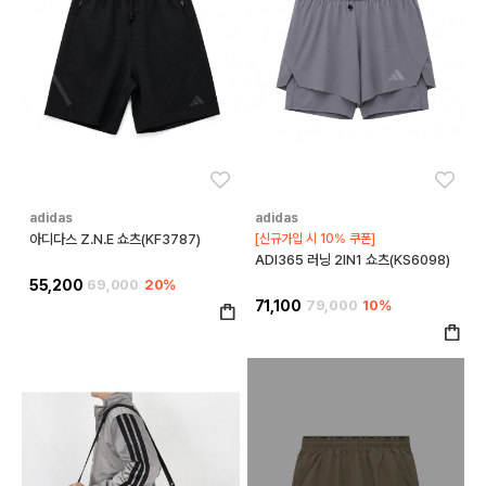
좋아요
좋아
adidas
adidas
아디다스 Z.N.E 쇼츠(KF3787)
[신규가입 시 10% 쿠폰]
ADI365 러닝 2IN1 쇼츠(KS6098)
55,200
69,000
20%
71,100
79,000
10%