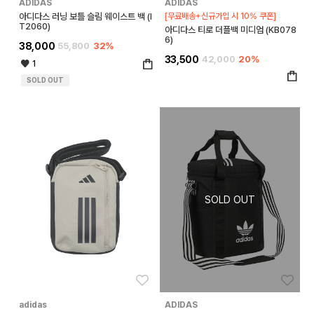
ADIDAS
ADIDAS
아디다스 러닝 보틀 슬림 웨이스트 백 (I
[무료배송+신규가입 시 10% 쿠폰]
T2060)
아디다스 티로 더플백 미디엄 (KB078
6)
38,000
55,800
32%
33,500
42,000
20%
1
SOLD OUT
좋아요
좋아
adidas
ADIDAS