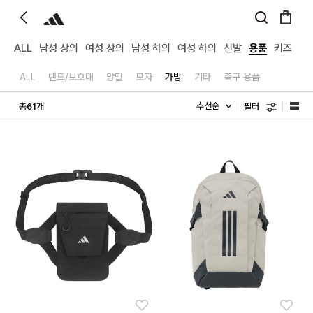
ALL
남성 상의
여성 상의
남성 하의
여성 하의
신발
용품
키즈
ALL
밴드/보호대
양말
모자
가방
기타
축구 용품
필터
총
개
61
좋아요
좋아