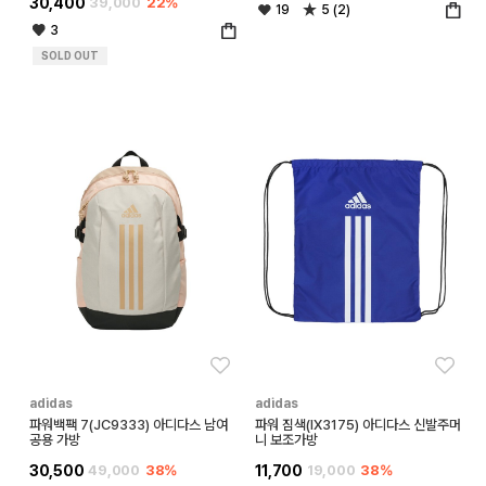
30,400
39,000
22%
19
5 (2)
3
SOLD OUT
좋아요
좋아
adidas
adidas
파워백팩 7(JC9333) 아디다스 남여
파워 짐색(IX3175) 아디다스 신발주머
공용 가방
니 보조가방
30,500
49,000
38%
11,700
19,000
38%