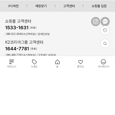
PC버전
매장찾기
고객센터
쇼핑몰 입점
쇼핑몰 고객센터
1533-1631
(유료)
080-522-0040(수신자부담) / 온라인상담
K2코리아그룹 고객센터
1644-7781
(유료)
080-468-7782(수신자부담) / 오프라인,AS상담
상담시간 : 09:00 ~ 17:30(토,일, 공휴일 휴무)
점심시간 : 12:30 ~ 13:30(상담불가)
총
카테고리
브랜드
홈
좋아요
마이페이지
21
0
개
상
이용약관
개인정보 처리방침
회사 소개
필
필
개
원
COPYRIGHT(C)2022 The K-connect Co.,Ltd ALL RIGHTS RESERVED.
별도 주문 안내
재입고 알림 신청
품
상
장바구니
바로구매
터
터
상
금
K.VILLAGE에서 판매되는 일부 상품은 입점한 개별 판매자가 판매하며, K.VILLAGE는 해
품
사이즈를 선택하세요.
품
당 상품의 통신판매중개자로서 거래에 대한 책임을 지지 않습니다.
액
성별
성별
K.VILLAGE에서 배송되는 제품은 온라인 창고와 오프라인 매장에서 출고되고 있습
전체 초기화
전체 초기화
적용
적용
K.VILLAGE
니다.
휴대폰번호
*
필터
사이즈
브랜드
온라인 창고에서 일괄 배송되는 경우에는 구분없이 주문이 가능하나 오프라인 매장
에서 배송되는 경우에는 1개씩 별도 주문이 필요합니다.