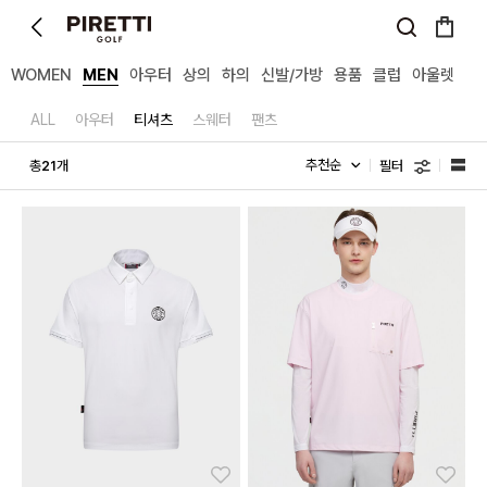
WOMEN
MEN
아우터
상의
하의
신발/가방
용품
클럽
아울렛
ALL
아우터
티셔츠
스웨터
팬츠
필터
총
개
21
좋아요
좋아