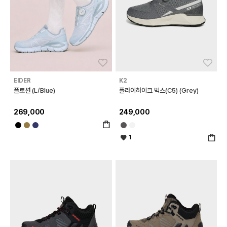
좋아요
좋아
EIDER
K2
플로션 (L/Blue)
플라이하이크 빅스(C5) (Grey)
269,000
249,000
1