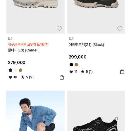
좋아요
좋아
K2
K2
내구성 우수한 로우컷 트레킹화
에어닷트렉(Z1) (Black)
알타나(E3) (Camel)
299,000
279,000
11
5 (1)
10
5 (2)