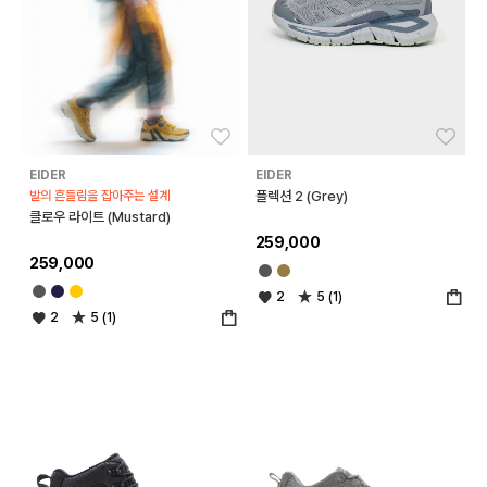
좋아요
좋아
EIDER
EIDER
발의 흔들림을 잡아주는 설계
플렉션 2 (Grey)
클로우 라이트 (Mustard)
259,000
259,000
2
5 (1)
2
5 (1)