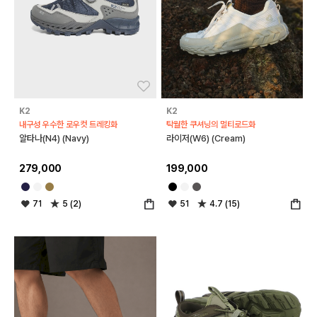
좋아요
좋아
K2
K2
내구성 우수한 로우컷 트레킹화
탁월한 쿠셔닝의 멀티로드화
알타나(N4) (Navy)
라이저(W6) (Cream)
279,000
199,000
71
5 (2)
51
4.7 (15)