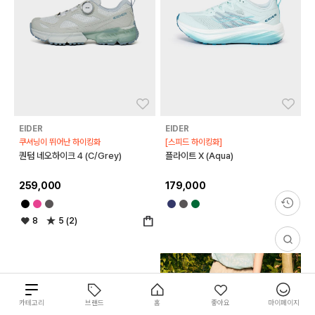
좋아요
좋아
EIDER
EIDER
쿠셔닝이 뛰어난 하이킹화
[스피드 하이킹화]
퀀텀 네오하이크 4 (C/Grey)
플라이트 X (Aqua)
259,000
179,000
8
5 (2)
총
카테고리
브랜드
홈
좋아요
마이페이지
18