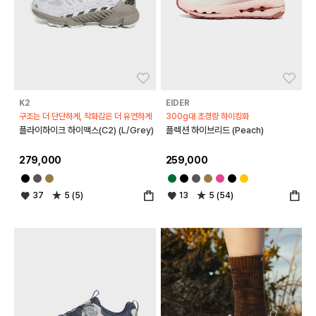
좋아요
좋아
K2
EIDER
구조는 더 단단하게, 착화감은 더 유연하게
300g대 초경량 하이킹화
플라이하이크 하이맥스(C2) (L/Grey)
플렉션 하이브리드 (Peach)
279,000
259,000
37
5 (5)
13
5 (54)