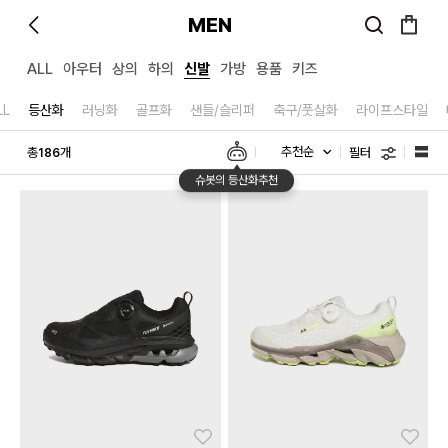
MEN
ALL
아우터
상의
하의
신발
가방
용품
키즈
LL
등산화
러닝화
골프화
샌들/슬리퍼
축구/풋살화
라이프스타일
필터
총
개
186
슈봇의 등산화추천
좋아요
좋아