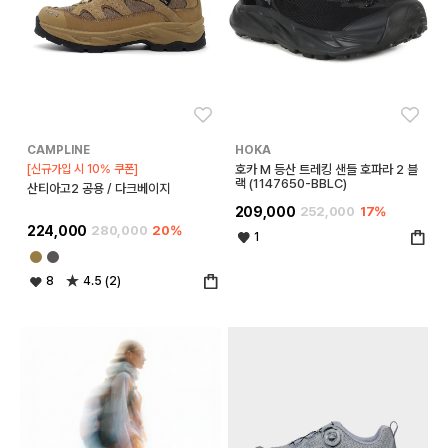
좋아요
좋아
CAMPLINE
HOKA
[신규가입 시 10% 쿠폰]
호카 M 등산 트레킹 샌들 호파라 2 블
랙 (1147650-BBLC)
산티아고2 공용 / 다크베이지
209,000
252,000
17%
224,000
280,000
20%
1
8
4.5 (2)