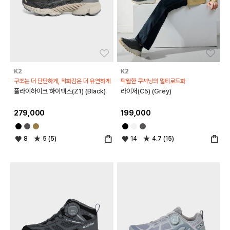
좋아요
좋아
K2
K2
구조는 더 단단하게, 착화감은 더 유연하게
탁월한 쿠셔닝의 멀티로드화
플라이하이크 하이맥스(Z1) (Black)
라이저(C5) (Grey)
279,000
199,000
8
5 (5)
14
4.7 (15)