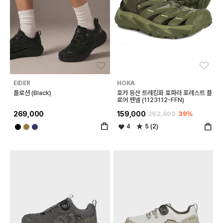
좋아요
좋아
EIDER
HOKA
플로션 (Black)
호카 등산 트레킹화 호파라 포레스트 플
로어 펜넬 (1123112-FFN)
269,000
159,000
262,800
39%
4
5 (2)