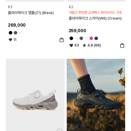
K2
K2
플라이하이크 앰플(Z1) (Black)
가볍고 편안한 고어텍스 하이브리드 구조
플라이하이크 스카이(W6) (Cream)
269,000
259,000
11
53
4.9 (66)
좋아요
좋아