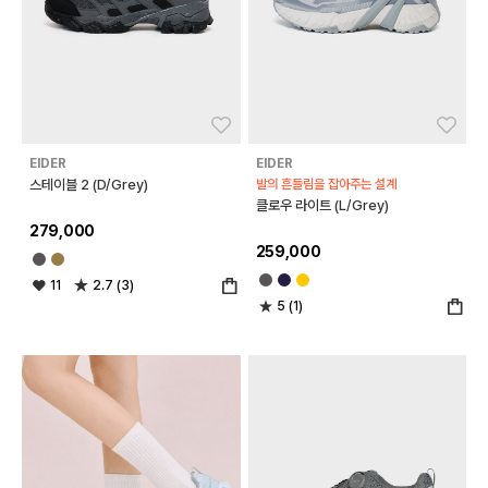
좋아요
좋아
EIDER
EIDER
스테이블 2 (D/Grey)
발의 흔들림을 잡아주는 설계
클로우 라이트 (L/Grey)
279,000
259,000
11
2.7 (3)
5 (1)