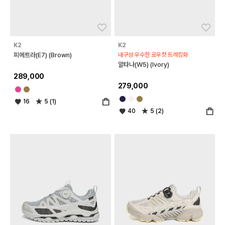
좋아요
좋아
K2
K2
피에트라(E7) (Brown)
내구성 우수한 로우컷 트레킹화
알타나(W5) (Ivory)
289,000
279,000
16
5 (1)
40
5 (2)