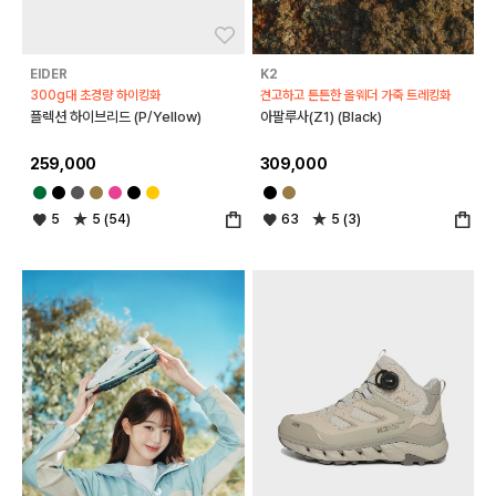
좋아요
좋아
EIDER
K2
300g대 초경량 하이킹화
견고하고 튼튼한 올웨더 가죽 트레킹화
플렉션 하이브리드 (P/Yellow)
아팔루사(Z1) (Black)
259,000
309,000
5
5 (54)
63
5 (3)