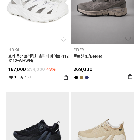
좋아요
좋아
HOKA
EIDER
호카 등산 트레킹화 호파라 화이트 (112
플로션 (D/Beige)
3112-WHWH)
167,000
294,000
43%
269,000
1
5 (1)