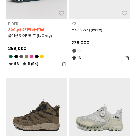
좋아요
좋아
EIDER
K2
300g대 초경량 하이킹화
코르보(W5) (Ivory)
플렉션 하이브리드 (L/Grey)
279,000
259,000
16
53
5 (54)