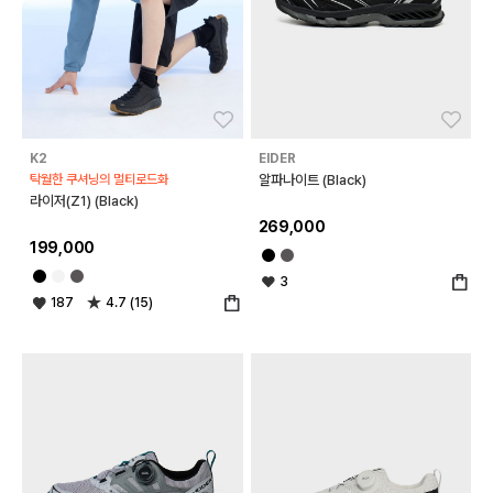
좋아요
좋아
K2
EIDER
탁월한 쿠셔닝의 멀티로드화
알파나이트 (Black)
라이저(Z1) (Black)
269,000
199,000
3
187
4.7 (15)