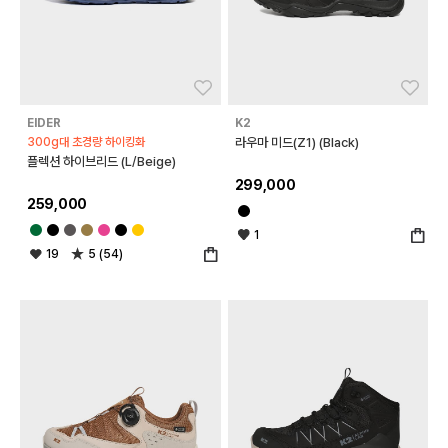
좋아요
좋아
EIDER
K2
300g대 초경량 하이킹화
라우마 미드(Z1) (Black)
플렉션 하이브리드 (L/Beige)
299,000
259,000
1
19
5 (54)