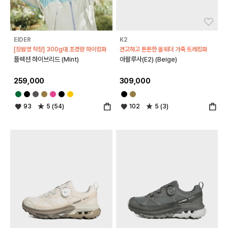
좋아요
좋아
EIDER
K2
[장원영 착장] 300g대 초경량 하이킹화
견고하고 튼튼한 올웨더 가죽 트레킹화
플렉션 하이브리드 (Mint)
아팔루사(E2) (Beige)
259,000
309,000
93
5 (54)
102
5 (3)