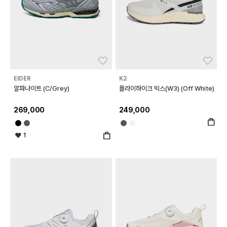
좋아요
좋아
EIDER
K2
알파나이트 (C/Grey)
플라이하이크 빅스(W3) (Off White)
269,000
249,000
1