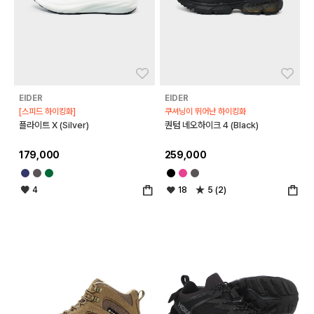
좋아요
좋아
EIDER
EIDER
[스피드 하이킹화]
쿠셔닝이 뛰어난 하이킹화
플라이트 X (Silver)
퀀텀 네오하이크 4 (Black)
179,000
259,000
4
18
5 (2)