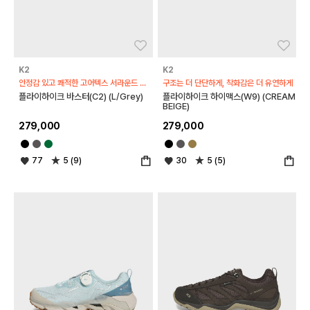
좋아요
좋아
K2
K2
안정감 있고 쾌적한 고어텍스 서라운드 하이킹화
구조는 더 단단하게, 착화감은 더 유연하게
플라이하이크 바스터(C2) (L/Grey)
플라이하이크 하이맥스(W9) (CREAM
BEIGE)
279,000
279,000
77
5 (9)
30
5 (5)